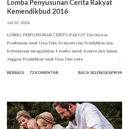
Lomba Penyusunan Cerita Rakyat
Kemendikbud 2016
Juli 07, 2016
LOMBA PENYUSUNAN CERITA RAKYAT Direktorat
Pembinaan Anak Usia Dini, Kementerian Pendidikan dan
Kebudayaan mengadakan 4 lomba untuk konten (isi) laman
Anggun Pendidikan Anak Usia Dini yaitu
http://www.anggunpaud.kemdikbud.go.id atau
BERBAGI
72 KOMENTAR
BACA SELENGKAPNYA
http://www.paud.kemdikbud.go.id . Salah satu lomba
tersebut adalah Lomba Penyusunan Cerita Rakyat Tema
Lomba Penyusunan Cerita Rakyat Kali ini Lomba Konten
Anggun PAUD adalah “Penumbuhan Budi Pekerti Pada Anak
Usia Dini” Ketentuan Lomba Penyusunan Cerita Rakyat
Cerita rakyat fokus pada pengembangan Nilai Agama dan
Moral dan Bahasa. Sasaran pengguna cerita rakyat adalah