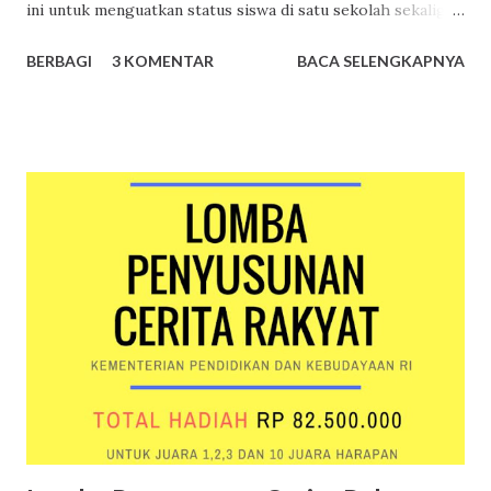
ini untuk menguatkan status siswa di satu sekolah sekaligus
sebagai upaya menyadarkan pihak sekolah bahwa ada
BERBAGI
3 KOMENTAR
BACA SELENGKAPNYA
siswanya yang ingin mengikuti suatu lomba. Surat
Keterangan Siswa Siswa cukup menyampaikan permintaan
surat keterangan siswa kepada guru, wali kelas, atau wakil
kepala sekolah urusan kesiswaan. Surat keterangan siswa
dibuat oleh bagian administrasi sekolah, ditandatangani
kepala sekolah dan dibubuhi cap. Berikut ini merupakan
contoh surat keterangan siswa yang belum ditandatangani
kepala sekolah dan dibubuhi cap. Contoh surat
keterangan siswa yang belum dibubuhi cap sekolah dan
tanda tangan kepala sekolah Nomor Induk Siswa Nasional
Nomor Induk Siswa Nasional merupakan nomor identitas
unik yang diberikan secara acak kepada setiap siswa di
Indonesia oleh Pusat Data Statistik Pend...