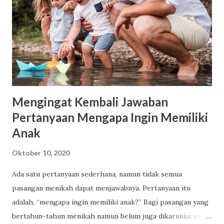
Guru PAUD, Pengelola PAUD. Cerita rakyat dapat
berbentuk; (1) Fable (cerita binatang) (2) Legenda (asal-
usul terjadinya suatu tempat) (3) Sage (unsur sebuah
sejarah) (4) Epos (kepahlawanan) (5) Cerita jenaka. Cerita
disampaikan dalam bahasa Indonesia yang baik dan benar.
Panjang naskah berad...
Mengingat Kembali Jawaban
Pertanyaan Mengapa Ingin Memiliki
Anak
Oktober 10, 2020
Ada satu pertanyaan sederhana, namun tidak semua
pasangan menikah dapat menjawabnya. Pertanyaan itu
adalah, “mengapa ingin memiliki anak?” Bagi pasangan yang
bertahun-tahun menikah namun belum juga dikaruniai anak,