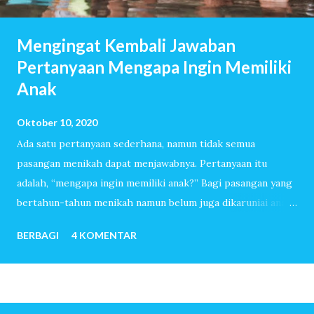
Mengingat Kembali Jawaban
Pertanyaan Mengapa Ingin Memiliki
Anak
Oktober 10, 2020
Ada satu pertanyaan sederhana, namun tidak semua
pasangan menikah dapat menjawabnya. Pertanyaan itu
adalah, “mengapa ingin memiliki anak?” Bagi pasangan yang
bertahun-tahun menikah namun belum juga dikaruniai anak,
pertanyaan itu akan dijawab dengan lancar. Mereka sudah
BERBAGI
4 KOMENTAR
melewati ribuan hari tanpa tangis bayi, tiada canda tawa
dengan anak-anak. Mereka menemukan banyak sekali alasan
sehingga ingin sekali memiliki anak. Untuk pasangan yang
sangat mudah dititipi anak oleh-Nya, pertanyaan mengapa