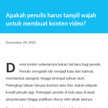
ingin memiliki anak, bisa jadi terbersit pun tidak. Anak
seolah hadir begitu saja. Baru saja menikah, beberapa bulan
Apakah penulis harus tampil wajah
kemudian istri hamil. Setahun kemudian pasangan suami
untuk membuat konten video?
istri telah menjadi orang tua. Beberapa tahun kemudian,
anak kedua, ketiga dan seterusnya lahir. Jawaban-jawaban
berikut ini mungkin menjadi jawaban sekian orang tua saat
Desember 09, 2025
mendapat pertanyaan tersebut: Saya ingin menciptakan
kembali masa kecil yang indah Ngg…Semacam investasi
untuk hari nanti Sebab saya percaya, kita akan m...
D
unia konten sebenarnya bukan hal baru bagi penulis.
Penulis mengolah ide menjadi kata dan kalimat,
membentuk paragraf, hingga terwujud tulisan utuh.
Pelengkap tulisan berupa ilustrasi atau foto, bukan wilayah
kreatif penulis lagi. Pekerjaan penulis di hulu atau di awal,
penyelesaian hingga publikasi diurus oleh pihak lainnya.