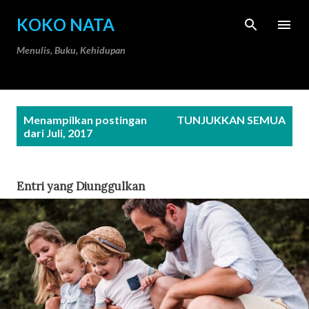
Langsung ke konten utama
KOKO NATA
Menulis, Buku, Kehidupan
P
Menampilkan postingan
TUNJUKKAN SEMUA
o
dari Juli, 2017
s
t
Entri yang Diunggulkan
i
n
g
a
n