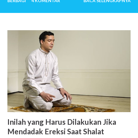
BERBAGI
4 KOMENTAR
BACA SELENGKAPNYA
melewati ribuan hari tanpa tangis bayi, tiada canda tawa
dengan anak-anak. Mereka menemukan banyak sekali alasan
sehingga ingin sekali memiliki anak. Untuk pasangan yang
sangat mudah dititipi anak oleh-Nya, pertanyaan mengapa
ingin memiliki anak, bisa jadi terbersit pun tidak. Anak
seolah hadir begitu saja. Baru saja menikah, beberapa bulan
kemudian istri hamil. Setahun kemudian pasangan suami
istri telah menjadi orang tua. Beberapa tahun kemudian,
anak kedua, ketiga dan seterusnya lahir. Jawaban-jawaban
berikut ini mungkin menjadi jawaban sekian orang tua saat
mendapat pertanyaan tersebut: Saya ingin menciptakan
kembali masa kecil yang indah Ngg…Semacam investasi
untuk hari nanti Sebab saya percaya, kita akan m...
Inilah yang Harus Dilakukan Jika
Mendadak Ereksi Saat Shalat