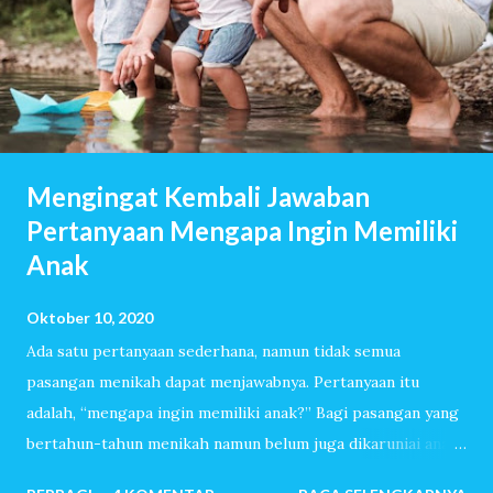
Mengingat Kembali Jawaban
Pertanyaan Mengapa Ingin Memiliki
Anak
Oktober 10, 2020
Ada satu pertanyaan sederhana, namun tidak semua
pasangan menikah dapat menjawabnya. Pertanyaan itu
adalah, “mengapa ingin memiliki anak?” Bagi pasangan yang
bertahun-tahun menikah namun belum juga dikaruniai anak,
pertanyaan itu akan dijawab dengan lancar. Mereka sudah