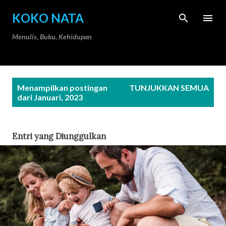
Langsung ke konten utama
KOKO NATA
Menulis, Buku, Kehidupan
P
Menampilkan postingan
TUNJUKKAN SEMUA
o
dari Januari, 2023
s
t
Entri yang Diunggulkan
i
n
g
a
n