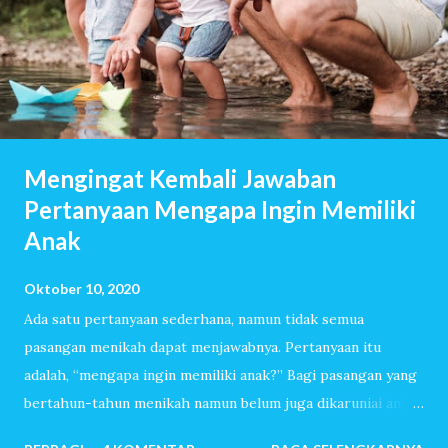
Mengingat Kembali Jawaban
Pertanyaan Mengapa Ingin Memiliki
Anak
Oktober 10, 2020
Ada satu pertanyaan sederhana, namun tidak semua
pasangan menikah dapat menjawabnya. Pertanyaan itu
adalah, “mengapa ingin memiliki anak?” Bagi pasangan yang
bertahun-tahun menikah namun belum juga dikaruniai anak,
pertanyaan itu akan dijawab dengan lancar. Mereka sudah