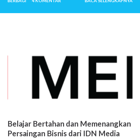
BERBAGI
4 KOMENTAR
BACA SELENGKAPNYA
melewati ribuan hari tanpa tangis bayi, tiada canda tawa
dengan anak-anak. Mereka menemukan banyak sekali alasan
sehingga ingin sekali memiliki anak. Untuk pasangan yang
sangat mudah dititipi anak oleh-Nya, pertanyaan mengapa
ingin memiliki anak, bisa jadi terbersit pun tidak. Anak
seolah hadir begitu saja. Baru saja menikah, beberapa bulan
kemudian istri hamil. Setahun kemudian pasangan suami
istri telah menjadi orang tua. Beberapa tahun kemudian,
anak kedua, ketiga dan seterusnya lahir. Jawaban-jawaban
berikut ini mungkin menjadi jawaban sekian orang tua saat
mendapat pertanyaan tersebut: Saya ingin menciptakan
kembali masa kecil yang indah Ngg…Semacam investasi
untuk hari nanti Sebab saya percaya, kita akan m...
Belajar Bertahan dan Memenangkan
Persaingan Bisnis dari IDN Media