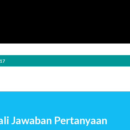
Langsung ke konten utama
017
li Jawaban Pertanyaan