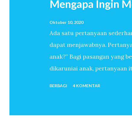
Mengapa Ingin M
a
n
Oktober 10, 2020
Ada satu pertanyaan sederha
dapat menjawabnya. Pertanyaa
anak?” Bagi pasangan yang b
dikaruniai anak, pertanyaan 
sudah melewati ribuan hari t
BERBAGI
4 KOMENTAR
anak-anak. Mereka menemukan
sekali memiliki anak. Untuk 
oleh-Nya, pertanyaan mengapa 
pun tidak. Anak seolah hadir 