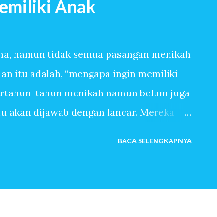
emiliki Anak
na, namun tidak semua pasangan menikah
n itu adalah, “mengapa ingin memiliki
ertahun-tahun menikah namun belum juga
itu akan dijawab dengan lancar. Mereka
anpa tangis bayi, tiada canda tawa dengan
BACA SELENGKAPNYA
 banyak sekali alasan sehingga ingin
pasangan yang sangat mudah dititipi anak
ingin memiliki anak, bisa jadi terbersit
begitu saja. Baru saja menikah, beberapa