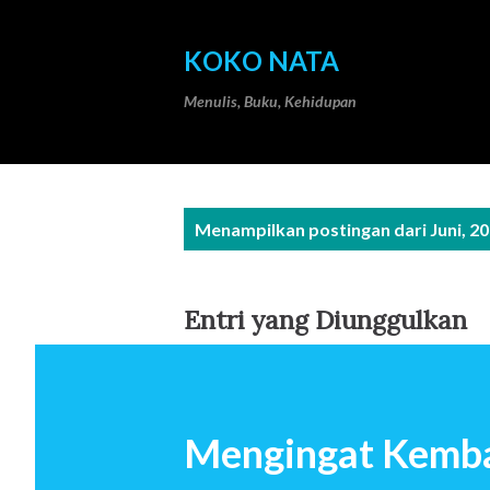
KOKO NATA
Menulis, Buku, Kehidupan
P
Menampilkan postingan dari Juni, 2
o
s
Entri yang Diunggulkan
t
i
n
Mengingat Kemba
g