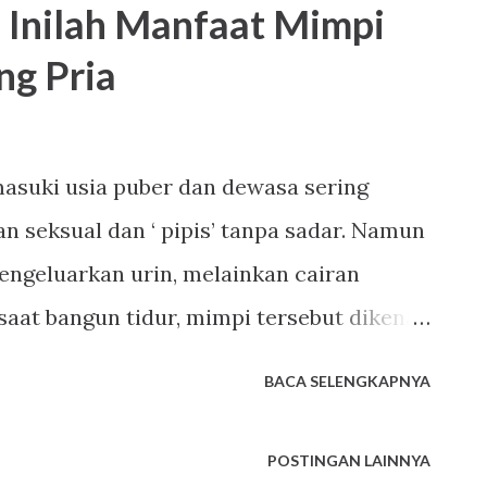
, Inilah Manfaat Mimpi
Setahun kemudian pasangan suami istri
ng Pria
erapa tahun kemudian, anak kedua, ketiga
n-jawaban berikut ini mungkin menjadi
t mendapat pertanyaan tersebut: Saya
asuki usia puber dan dewasa sering
masa kecil yang indah Ngg…Semacam
 seksual dan ‘ pipis’ tanpa sadar. Namun
ab saya percaya, kita akan m...
engeluarkan urin, melainkan cairan
saat bangun tidur, mimpi tersebut dikenal
Tema mimpi yang diangap ‘dewasa’ sering
BACA SELENGKAPNYA
aat mengalaminya. Padahal, secara medis
ah memiliki beberapa manfaat bagi
POSTINGAN LAINNYA