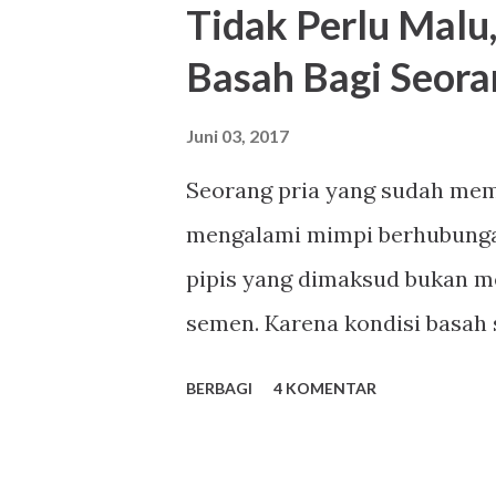
Tidak Perlu Malu
bulan kemudian istri hamil. 
Basah Bagi Seora
telah menjadi orang tua. Beb
dan seterusnya lahir. Jawaba
Juni 03, 2017
jawaban sekian orang tua saa
Seorang pria yang sudah mem
ingin menciptakan kembali 
mengalami mimpi berhubungan
investasi untuk hari nanti Seb
pipis yang dimaksud bukan m
semen. Karena kondisi basah 
dengan istilah mimpi basah. 
BERBAGI
4 KOMENTAR
membuat seorang pria malu s
dan syariat Islam, mimpi bas