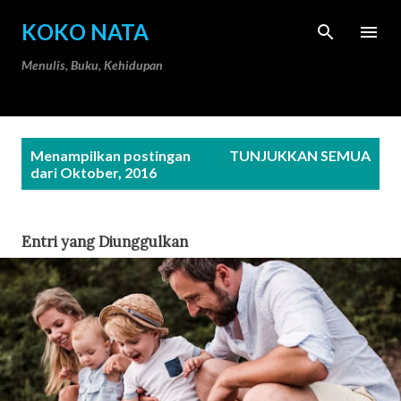
Langsung ke konten utama
KOKO NATA
Menulis, Buku, Kehidupan
P
Menampilkan postingan
TUNJUKKAN SEMUA
o
dari Oktober, 2016
s
t
Entri yang Diunggulkan
i
n
g
a
n