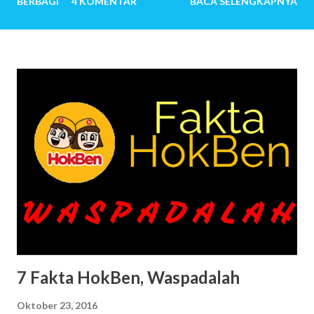
BERBAGI
4 KOMENTAR
BACA SELENGKAPNYA
melewati ribuan hari tanpa tangis bayi, tiada canda tawa
dengan anak-anak. Mereka menemukan banyak sekali alasan
sehingga ingin sekali memiliki anak. Untuk pasangan yang
sangat mudah dititipi anak oleh-Nya, pertanyaan mengapa
ingin memiliki anak, bisa jadi terbersit pun tidak. Anak
seolah hadir begitu saja. Baru saja menikah, beberapa bulan
kemudian istri hamil. Setahun kemudian pasangan suami
istri telah menjadi orang tua. Beberapa tahun kemudian,
anak kedua, ketiga dan seterusnya lahir. Jawaban-jawaban
berikut ini mungkin menjadi jawaban sekian orang tua saat
mendapat pertanyaan tersebut: Saya ingin menciptakan
kembali masa kecil yang indah Ngg…Semacam investasi
untuk hari nanti Sebab saya percaya, kita akan m...
7 Fakta HokBen, Waspadalah
Oktober 23, 2016