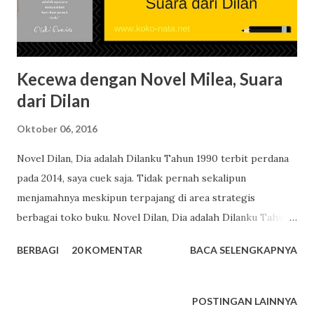
sang pendiri mengadaptasi menu Jepang agar sesuai
dengan lidah orang Indonesia. HokBen pertama di Kebon
Kacang, Tanah Abang, Jakarta Pusat pada 198...
Kecewa dengan Novel Milea, Suara
dari Dilan
Oktober 06, 2016
Novel Dilan, Dia adalah Dilanku Tahun 1990 terbit perdana
pada 2014, saya cuek saja. Tidak pernah sekalipun
menjamahnya meskipun terpajang di area strategis
berbagai toko buku. Novel Dilan, Dia adalah Dilanku Tahun
1991 , terbit tahun 2015, saya masih tidak acuh. Saat Milea,
BERBAGI
20 KOMENTAR
BACA SELENGKAPNYA
Suara dari Dilan muncul Agustus 2016, saya baru
membacanya, sebab novel Dilan akan difilmkan. Cerita Cinta
Kayaknya Cerita cinta Dilan dan Milea. Sebagian besar calon
POSTINGAN LAINNYA