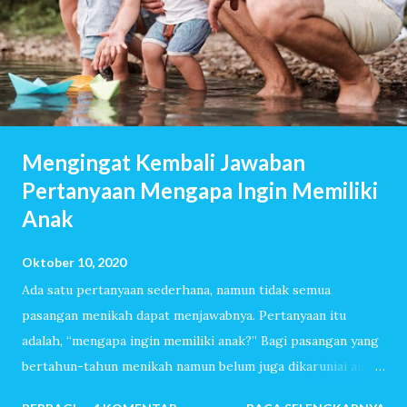
Mengingat Kembali Jawaban
Pertanyaan Mengapa Ingin Memiliki
Anak
Oktober 10, 2020
Ada satu pertanyaan sederhana, namun tidak semua
pasangan menikah dapat menjawabnya. Pertanyaan itu
adalah, “mengapa ingin memiliki anak?” Bagi pasangan yang
bertahun-tahun menikah namun belum juga dikaruniai anak,
pertanyaan itu akan dijawab dengan lancar. Mereka sudah