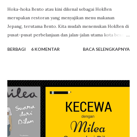
Hoka-hoka Bento atau kini dikenal sebagai HokBen
merupakan restoran yang menyajikan menu makanan
Jepang, terutama Bento. Kita mudah menemukan HokBen di
pusat-pusat perbelanjaan dan jalan-jalan utama kota besar.
Saya dan keluarga pun sering santap bersama di HokBen.
BERBAGI
6 KOMENTAR
BACA SELENGKAPNYA
Menunya bervariasi, cocok dengan lidah orang Indonesia,
dan harga cukup terjangkau. Namun dibalik itu, ada
beberapa fakta yang baru saya ketahui tentang HokBen. Ini
beberapa fakta HokBen itu. 1. HokBen Bukan Restoran Asal
Jepang Sebagian orang menganggap HokBen adalah
restoran waralaba asal Jepang. Saya juga awalnya begitu.
Nyatanya, HokBen adalah produk asli Indonesia. HokBen
berada di bawah naungan PT. Eka Bogainti. Pendiri HokBen
sering berwisata ke Jepang dan menyukai Bento, semacam
paket nasi dan lauk yang sering dijadilan bekal. Di tanah air,