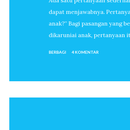
Ada satu pertanyaan sederha
dapat menjawabnya. Pertanyaa
anak?” Bagi pasangan yang b
dikaruniai anak, pertanyaan 
sudah melewati ribuan hari t
BERBAGI
4 KOMENTAR
anak-anak. Mereka menemukan
sekali memiliki anak. Untuk 
oleh-Nya, pertanyaan mengapa 
pun tidak. Anak seolah hadir 
bulan kemudian istri hamil. 
telah menjadi orang tua. Beb
dan seterusnya lahir. Jawaba