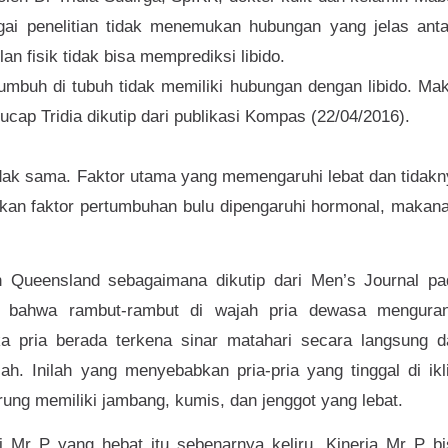
gai penelitian tidak menemukan hubungan yang jelas anta
an fisik tidak bisa memprediksi libido.
umbuh di tubuh tidak memiliki hubungan dengan libido. Ma
” ucap Tridia dikutip dari publikasi Kompas (22/04/2016).
idak sama. Faktor utama yang memengaruhi lebat dan tidak
gkan faktor pertumbuhan bulu dipengaruhi hormonal, makan
ern Queensland sebagaimana dikutip dari Men’s Journal pa
an bahwa rambut-rambut di wajah pria dewasa menguran
ika pria berada terkena sinar matahari secara langsung d
h. Inilah yang menyebabkan pria-pria yang tinggal di ikl
ung memiliki jambang, kumis, dan jenggot yang lebat.
i Mr P yang hebat itu sebenarnya keliru. Kinerja Mr P bi