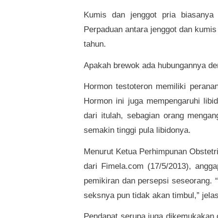
Kumis dan jenggot pria biasanya
Perpaduan antara jenggot dan kumis
tahun.
Apakah brewok ada hubungannya de
Hormon testoteron memiliki perana
Hormon ini juga mempengaruhi libi
dari itulah, sebagian orang menga
semakin tinggi pula libidonya.
Menurut Ketua Perhimpunan Obstetri 
dari Fimela.com (17/5/2013), angga
pemikiran dan persepsi seseorang. “K
seksnya pun tidak akan timbul,” jela
Pendapat serupa juga dikemukakan ol