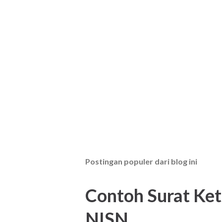
P
o
s
t
Postingan populer dari blog ini
i
n
g
Contoh Surat Ke
K
o
NISN
m