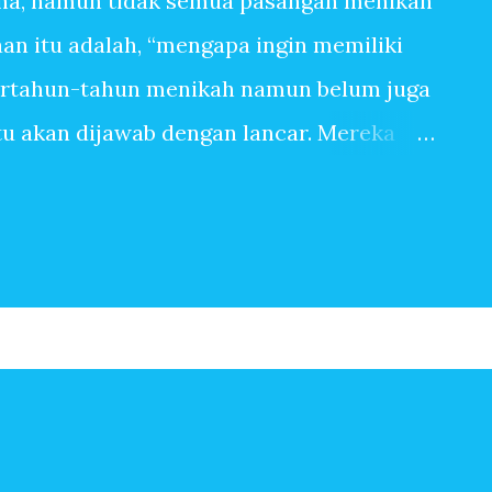
na, namun tidak semua pasangan menikah
n itu adalah, “mengapa ingin memiliki
ertahun-tahun menikah namun belum juga
itu akan dijawab dengan lancar. Mereka
anpa tangis bayi, tiada canda tawa dengan
 banyak sekali alasan sehingga ingin
pasangan yang sangat mudah dititipi anak
ingin memiliki anak, bisa jadi terbersit
begitu saja. Baru saja menikah, beberapa
Setahun kemudian pasangan suami istri
erapa tahun kemudian, anak kedua, ketiga
n-jawaban berikut ini mungkin menjadi