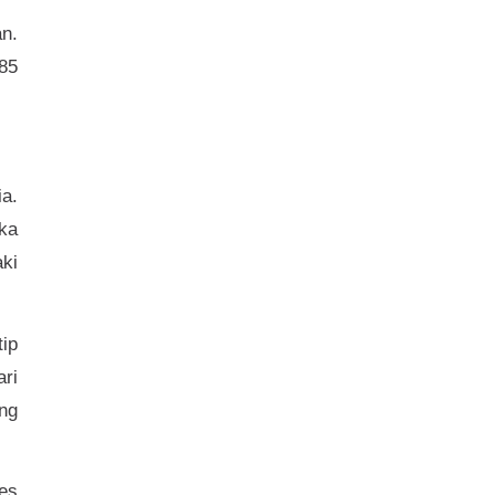
n.
 85
a.
ka
ki
tip
ari
ang
bes