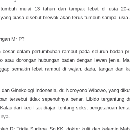
 tumbuh mulai 13 tahun dan tampak lebat di usia 20-a
 yang biasa disebut brewok akan terus tumbuh sampai usia
ngan Mr P?
n besar dalam pertumbuhan rambut pada seluruh badan pri
do atau dorongan hubungan badan dengan lawan jenis. Ma
nggap semakin lebat rambut di wajah, dada, tangan dan ka
dan Ginekologi Indonesia, dr. Noroyono Wibowo, yang diku
pan tersebut tidak sepenuhnya benar. Libido tergantung d
alau dari kecil tak diajari tentang seks, pengetahuan tent
snya.
eh Dr Tridia Sudirga, Sp.KK, dokter kulit dan kelamin Ma