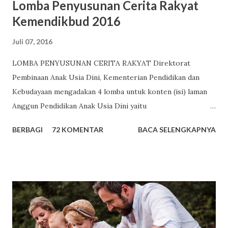
Lomba Penyusunan Cerita Rakyat
Kemendikbud 2016
Juli 07, 2016
LOMBA PENYUSUNAN CERITA RAKYAT Direktorat
Pembinaan Anak Usia Dini, Kementerian Pendidikan dan
Kebudayaan mengadakan 4 lomba untuk konten (isi) laman
Anggun Pendidikan Anak Usia Dini yaitu
http://www.anggunpaud.kemdikbud.go.id atau
BERBAGI
72 KOMENTAR
BACA SELENGKAPNYA
http://www.paud.kemdikbud.go.id . Salah satu lomba
tersebut adalah Lomba Penyusunan Cerita Rakyat Tema
Lomba Penyusunan Cerita Rakyat Kali ini Lomba Konten
Anggun PAUD adalah “Penumbuhan Budi Pekerti Pada Anak
Usia Dini” Ketentuan Lomba Penyusunan Cerita Rakyat
Cerita rakyat fokus pada pengembangan Nilai Agama dan
Moral dan Bahasa. Sasaran pengguna cerita rakyat adalah