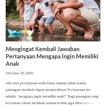
Guru PAUD, Pengelola PAUD. Cerita rakyat dapat
berbentuk; (1) Fable (cerita binatang) (2) Legenda (asal-
usul terjadinya suatu tempat) (3) Sage (unsur sebuah
sejarah) (4) Epos (kepahlawanan) (5) Cerita jenaka. Cerita
disampaikan dalam bahasa Indonesia yang baik dan benar.
Panjang naskah berad...
Mengingat Kembali Jawaban
Pertanyaan Mengapa Ingin Memiliki
Anak
Oktober 10, 2020
Ada satu pertanyaan sederhana, namun tidak semua
pasangan menikah dapat menjawabnya. Pertanyaan itu
adalah, “mengapa ingin memiliki anak?” Bagi pasangan yang
bertahun-tahun menikah namun belum juga dikaruniai anak,