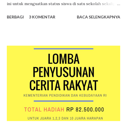
ini untuk menguatkan status siswa di satu sekolah sekaligus
sebagai upaya menyadarkan pihak sekolah bahwa ada
BERBAGI
3 KOMENTAR
BACA SELENGKAPNYA
siswanya yang ingin mengikuti suatu lomba. Surat
Keterangan Siswa Siswa cukup menyampaikan permintaan
surat keterangan siswa kepada guru, wali kelas, atau wakil
kepala sekolah urusan kesiswaan. Surat keterangan siswa
dibuat oleh bagian administrasi sekolah, ditandatangani
kepala sekolah dan dibubuhi cap. Berikut ini merupakan
contoh surat keterangan siswa yang belum ditandatangani
kepala sekolah dan dibubuhi cap. Contoh surat
keterangan siswa yang belum dibubuhi cap sekolah dan
tanda tangan kepala sekolah Nomor Induk Siswa Nasional
Nomor Induk Siswa Nasional merupakan nomor identitas
unik yang diberikan secara acak kepada setiap siswa di
Indonesia oleh Pusat Data Statistik Pend...