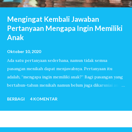
Mengingat Kembali Jawaban
Pertanyaan Mengapa Ingin Memiliki
Anak
Oktober 10, 2020
Ada satu pertanyaan sederhana, namun tidak semua
pasangan menikah dapat menjawabnya. Pertanyaan itu
adalah, “mengapa ingin memiliki anak?” Bagi pasangan yang
bertahun-tahun menikah namun belum juga dikaruniai anak,
pertanyaan itu akan dijawab dengan lancar. Mereka sudah
BERBAGI
4 KOMENTAR
melewati ribuan hari tanpa tangis bayi, tiada canda tawa
dengan anak-anak. Mereka menemukan banyak sekali alasan
sehingga ingin sekali memiliki anak. Untuk pasangan yang
sangat mudah dititipi anak oleh-Nya, pertanyaan mengapa