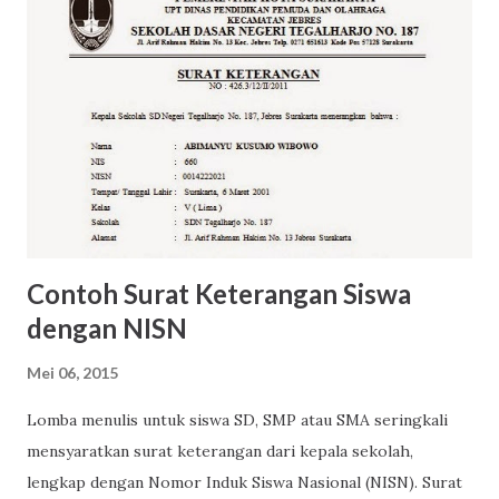
g
K
o
m
e
n
t
a
r
Contoh Surat Keterangan Siswa
dengan NISN
Mei 06, 2015
Lomba menulis untuk siswa SD, SMP atau SMA seringkali
mensyaratkan surat keterangan dari kepala sekolah,
lengkap dengan Nomor Induk Siswa Nasional (NISN). Surat