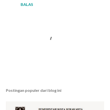
BALAS
P
o
s
Postingan populer dari blog ini
t
i
n