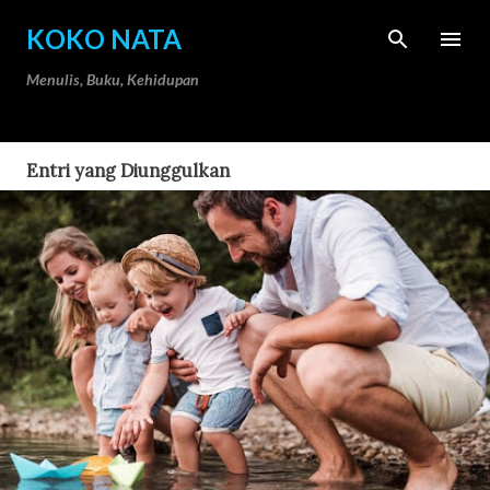
Langsung ke konten utama
KOKO NATA
Menulis, Buku, Kehidupan
Entri yang Diunggulkan