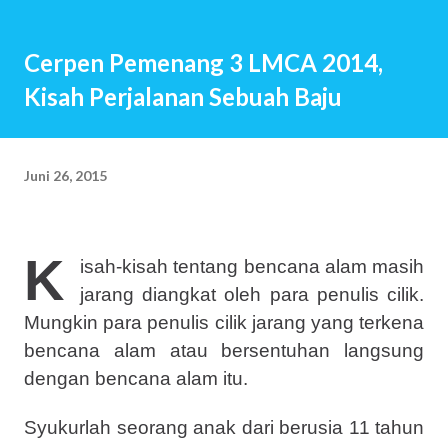
ingin memiliki anak, bisa jadi terbersit pun tidak. Anak
seolah hadir begitu saja. Baru saja menikah, beberapa bulan
Cerpen Pemenang 3 LMCA 2014,
kemudian istri hamil. Setahun kemudian pasangan suami
Kisah Perjalanan Sebuah Baju
istri telah menjadi orang tua. Beberapa tahun kemudian,
anak kedua, ketiga dan seterusnya lahir. Jawaban-jawaban
berikut ini mungkin menjadi jawaban sekian orang tua saat
Juni 26, 2015
mendapat pertanyaan tersebut: Saya ingin menciptakan
kembali masa kecil yang indah Ngg…Semacam investasi
untuk hari nanti Sebab saya percaya, kita akan m...
K
isah-kisah tentang bencana alam masih
jarang diangkat oleh para penulis cilik.
Mungkin para penulis cilik jarang yang terkena
bencana alam atau bersentuhan langsung
dengan bencana alam itu.
Syukurlah seorang anak dari berusia 11 tahun