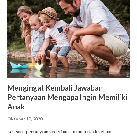
Usia Dini” Ketentuan Lomba Penyusunan Cerita Rakyat
Cerita rakyat fokus pada pengembangan Nilai Agama dan
Moral dan Bahasa. Sasaran pengguna cerita rakyat adalah
Guru PAUD, Pengelola PAUD. Cerita rakyat dapat
berbentuk; (1) Fable (cerita binatang) (2) Legenda (asal-
usul terjadinya suatu tempat) (3) Sage (unsur sebuah
sejarah) (4) Epos (kepahlawanan) (5) Cerita jenaka. Cerita
disampaikan dalam bahasa Indonesia yang baik dan benar.
Panjang naskah berad...
Mengingat Kembali Jawaban
Pertanyaan Mengapa Ingin Memiliki
Anak
Oktober 10, 2020
Ada satu pertanyaan sederhana, namun tidak semua