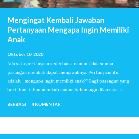
Mengingat Kembali Jawaban
Pertanyaan Mengapa Ingin Memiliki
Anak
Oktober 10, 2020
Ada satu pertanyaan sederhana, namun tidak semua
pasangan menikah dapat menjawabnya. Pertanyaan itu
adalah, “mengapa ingin memiliki anak?” Bagi pasangan yang
bertahun-tahun menikah namun belum juga dikaruniai anak,
pertanyaan itu akan dijawab dengan lancar. Mereka sudah
BERBAGI
4 KOMENTAR
melewati ribuan hari tanpa tangis bayi, tiada canda tawa
dengan anak-anak. Mereka menemukan banyak sekali alasan
sehingga ingin sekali memiliki anak. Untuk pasangan yang
sangat mudah dititipi anak oleh-Nya, pertanyaan mengapa