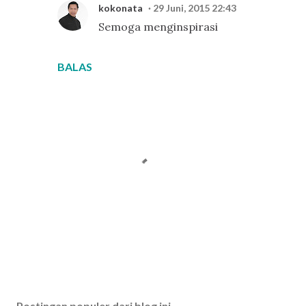
kokonata
29 Juni, 2015 22:43
Semoga menginspirasi
BALAS
P
o
s
Postingan populer dari blog ini