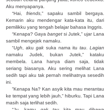
Aku menyapanya.
“Hai,
friends,
” sapaku sambil bergaya.
Kemarin aku mendengar kata-kata itu, dari
pemilikku yang tengah belajar bahasa Inggris.
“Kenapa? Gaya
banget
si Jutek,” ujar Lana
sambil mengejek namaku.
“
Ugh
, aku
gak
suka nama itu
tau
.
Lagian
namaku Judek, bukan Jutek,” kataku
membela. Lana hanya diam saja, tidak
seriang biasanya. Aku sering melihat Lana
sedih tapi aku tak pernah melihatnya sesedih
ini.
”Kenapa Na? Kan asyik kita mau merantau
ke tempat yang lebih jauh,” hiburku. Tapi Lana
masih saja terlihat sedih.
”Ju, kamu
gak tau
kita mau dibawa