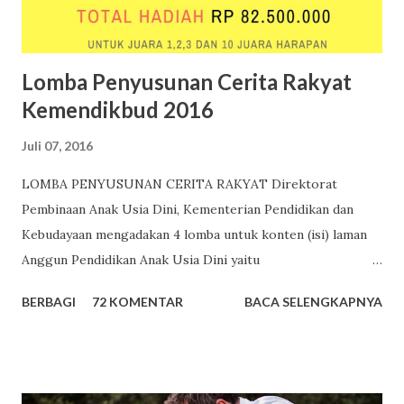
unik yang diberikan secara acak kepada setiap siswa di
Indonesia oleh Pusat Data Statistik Pend...
Lomba Penyusunan Cerita Rakyat
Kemendikbud 2016
Juli 07, 2016
LOMBA PENYUSUNAN CERITA RAKYAT Direktorat
Pembinaan Anak Usia Dini, Kementerian Pendidikan dan
Kebudayaan mengadakan 4 lomba untuk konten (isi) laman
Anggun Pendidikan Anak Usia Dini yaitu
http://www.anggunpaud.kemdikbud.go.id atau
BERBAGI
72 KOMENTAR
BACA SELENGKAPNYA
http://www.paud.kemdikbud.go.id . Salah satu lomba
tersebut adalah Lomba Penyusunan Cerita Rakyat Tema
Lomba Penyusunan Cerita Rakyat Kali ini Lomba Konten
Anggun PAUD adalah “Penumbuhan Budi Pekerti Pada Anak