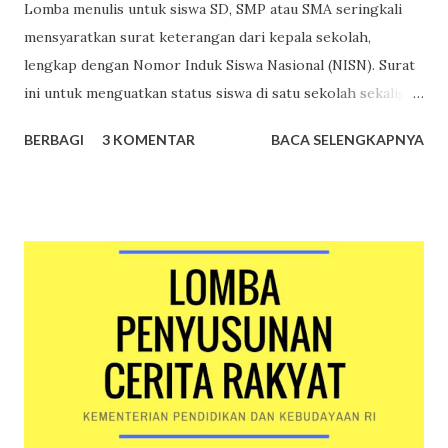
Lomba menulis untuk siswa SD, SMP atau SMA seringkali
mensyaratkan surat keterangan dari kepala sekolah,
lengkap dengan Nomor Induk Siswa Nasional (NISN). Surat
ini untuk menguatkan status siswa di satu sekolah sekaligus
sebagai upaya menyadarkan pihak sekolah bahwa ada
BERBAGI
3 KOMENTAR
BACA SELENGKAPNYA
siswanya yang ingin mengikuti suatu lomba. Surat
Keterangan Siswa Siswa cukup menyampaikan permintaan
surat keterangan siswa kepada guru, wali kelas, atau wakil
kepala sekolah urusan kesiswaan. Surat keterangan siswa
dibuat oleh bagian administrasi sekolah, ditandatangani
kepala sekolah dan dibubuhi cap. Berikut ini merupakan
contoh surat keterangan siswa yang belum ditandatangani
kepala sekolah dan dibubuhi cap. Contoh surat
keterangan siswa yang belum dibubuhi cap sekolah dan
tanda tangan kepala sekolah Nomor Induk Siswa Nasional
Nomor Induk Siswa Nasional merupakan nomor identitas