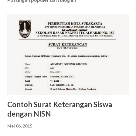
t
i
n
g
K
o
m
e
n
t
a
r
Contoh Surat Keterangan Siswa
dengan NISN
Mei 06, 2015