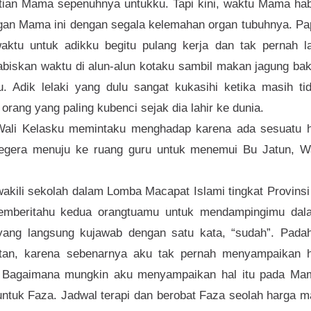
hatian Mama sepenuhnya untukku. Tapi kini, waktu Mama ha
an Mama ini dengan segala kelemahan organ tubuhnya. Pa
ktu untuk adikku begitu pulang kerja dan tak pernah la
abiskan waktu di alun-alun kotaku sambil makan jagung ba
 Adik lelaki yang dulu sangat kukasihi ketika masih tid
orang yang paling kubenci sejak dia lahir ke dunia.
 Wali Kelasku memintaku menghadap karena ada sesuatu h
segera menuju ke ruang guru untuk menemui Bu Jatun, Wa
wakili sekolah dalam Lomba Macapat Islami tingkat Provinsi
mberitahu kedua orangtuamu untuk mendampingimu dal
yang langsung kujawab dengan satu kata, “sudah”. Padah
tan, karena sebenarnya aku tak pernah menyampaikan h
. Bagaimana mungkin aku menyampaikan hal itu pada Ma
ntuk Faza. Jadwal terapi dan berobat Faza seolah harga m