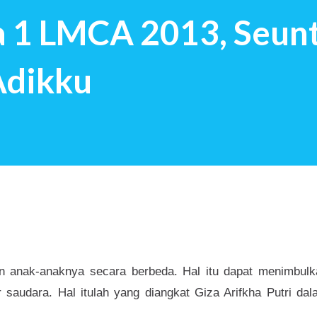
a 1 LMCA 2013, Seun
t mendapat pertanyaan tersebut: Saya
masa kecil yang indah Ngg…Semacam
Adikku
ab saya percaya, kita akan m...
n anak-anaknya secara berbeda. Hal itu dapat menimbulk
 saudara. Hal itulah yang diangkat Giza Arifkha Putri da