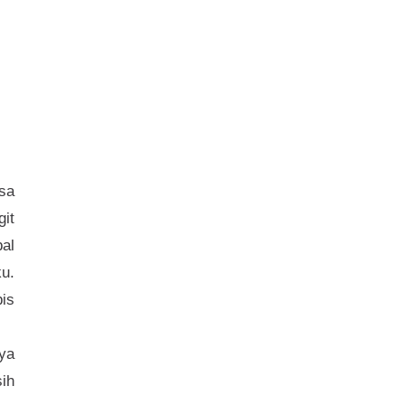
sa
it
al
ku.
bis
ya
ih