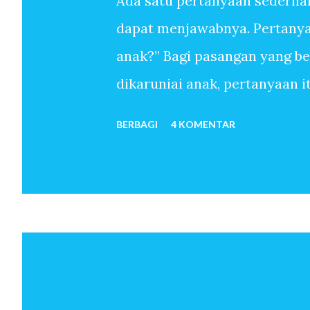
Ada satu pertanyaan sederha
dapat menjawabnya. Pertanyaa
anak?” Bagi pasangan yang b
dikaruniai anak, pertanyaan 
sudah melewati ribuan hari t
BERBAGI
4 KOMENTAR
anak-anak. Mereka menemukan
sekali memiliki anak. Untuk 
oleh-Nya, pertanyaan mengapa 
pun tidak. Anak seolah hadir 
bulan kemudian istri hamil. 
telah menjadi orang tua. Beb
dan seterusnya lahir. Jawaba