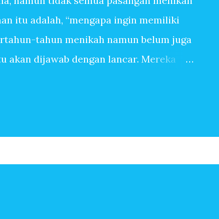
na, namun tidak semua pasangan menikah
n itu adalah, “mengapa ingin memiliki
ertahun-tahun menikah namun belum juga
itu akan dijawab dengan lancar. Mereka
anpa tangis bayi, tiada canda tawa dengan
 banyak sekali alasan sehingga ingin
pasangan yang sangat mudah dititipi anak
ingin memiliki anak, bisa jadi terbersit
begitu saja. Baru saja menikah, beberapa
Setahun kemudian pasangan suami istri
erapa tahun kemudian, anak kedua, ketiga
n-jawaban berikut ini mungkin menjadi