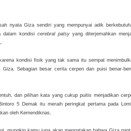
 kisah nyata Giza sendiri yang mempunyai adik berkebutuh
da dalam kondisi
cerebral palsy
yang diterjemahkan menja
.
a
karena kondisi fisik yang tak sama itu sempat menimbulk
 Giza. Sebagian besar cerita cerpen dan puisi benar-ben
ntuh, dan pilihan kata yang cukup puitis menjadikan cerp
 Bintoro 5 Demak itu meraih peringkat pertama pada Lom
dakan oleh Kemendiknas.
ni, mungkin kamu juga akan mengatakan bahwa Giza pant