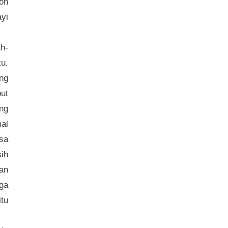
on
yi
ah-
u,
ng
but
ng
mal
isa
ih
kan
ga
tu