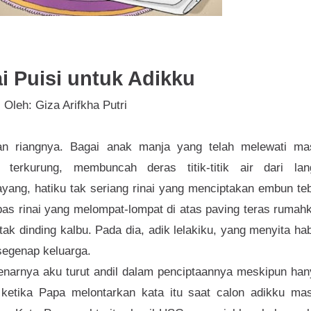
ai Puisi untuk Adikku
Oleh: Giza Arifkha Putri
n riangnya. Bagai anak manja yang telah melewati ma
erkurung, membuncah deras titik-titik air dari lang
ng, hatiku tak seriang rinai yang menciptakan embun teb
bas rinai yang melompat-lompat di atas paving teras rumah
k dinding kalbu. Pada dia, adik lelakiku, yang menyita ha
segenap keluarga.
narnya aku turut andil dalam penciptaannya meskipun han
 ketika Papa melontarkan kata itu saat calon adikku mas