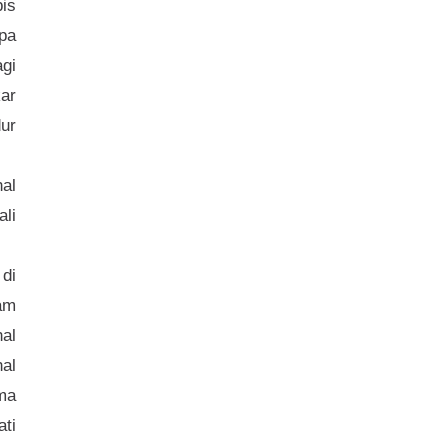
bis
pa
gi
kar
ur
al
li
 di
am
al
al
ma
ati