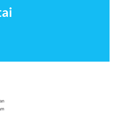
tai
an
lam