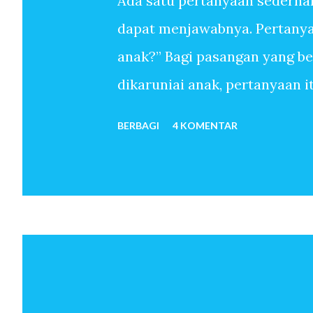
Ada satu pertanyaan sederha
dapat menjawabnya. Pertanyaa
anak?” Bagi pasangan yang b
dikaruniai anak, pertanyaan 
sudah melewati ribuan hari t
BERBAGI
4 KOMENTAR
anak-anak. Mereka menemukan
sekali memiliki anak. Untuk 
oleh-Nya, pertanyaan mengapa 
pun tidak. Anak seolah hadir 
bulan kemudian istri hamil. 
telah menjadi orang tua. Beb
dan seterusnya lahir. Jawaba