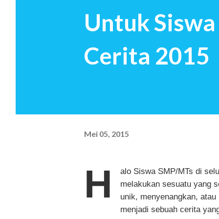
Untuk Siswa
jawaban sekian orang tua saa
ingin menciptakan kembali 
Cerita 2015
investasi untuk hari nanti Seb
Mei 05, 2015
H
alo Siswa SMP/MTs di selu
melakukan sesuatu yang 
unik, menyenangkan, atau 
menjadi sebuah cerita ya