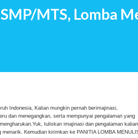
 SMP/MTS, Lomba Me
t mendapat pertanyaan tersebut: Saya
masa kecil yang indah Ngg…Semacam
ab saya percaya, kita akan m...
ruh Indonesia, Kalian mungkin pernah berimajinasi,
seru dan menegangkan, serta mempunyai pengalaman yang
mengharukan.Yuk, tuliskan imajinasi dan pengalaman kalian
ng menarik. Kemudian kirimkan ke PANITIA LOMBA MENULI