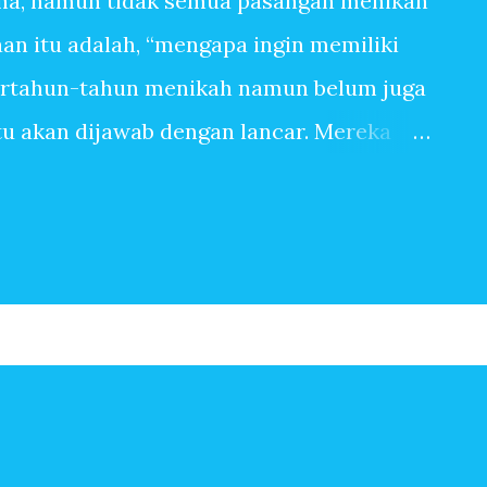
na, namun tidak semua pasangan menikah
n itu adalah, “mengapa ingin memiliki
ertahun-tahun menikah namun belum juga
itu akan dijawab dengan lancar. Mereka
anpa tangis bayi, tiada canda tawa dengan
 banyak sekali alasan sehingga ingin
pasangan yang sangat mudah dititipi anak
ingin memiliki anak, bisa jadi terbersit
begitu saja. Baru saja menikah, beberapa
Setahun kemudian pasangan suami istri
erapa tahun kemudian, anak kedua, ketiga
n-jawaban berikut ini mungkin menjadi