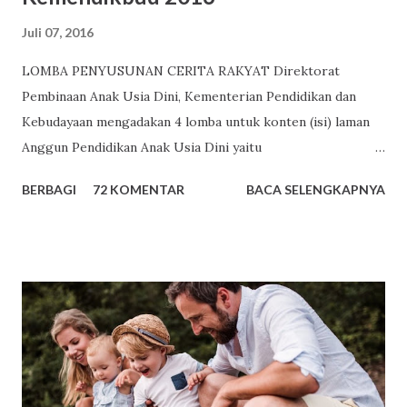
Juli 07, 2016
LOMBA PENYUSUNAN CERITA RAKYAT Direktorat
Pembinaan Anak Usia Dini, Kementerian Pendidikan dan
Kebudayaan mengadakan 4 lomba untuk konten (isi) laman
Anggun Pendidikan Anak Usia Dini yaitu
http://www.anggunpaud.kemdikbud.go.id atau
BERBAGI
72 KOMENTAR
BACA SELENGKAPNYA
http://www.paud.kemdikbud.go.id . Salah satu lomba
tersebut adalah Lomba Penyusunan Cerita Rakyat Tema
Lomba Penyusunan Cerita Rakyat Kali ini Lomba Konten
Anggun PAUD adalah “Penumbuhan Budi Pekerti Pada Anak
Usia Dini” Ketentuan Lomba Penyusunan Cerita Rakyat
Cerita rakyat fokus pada pengembangan Nilai Agama dan
Moral dan Bahasa. Sasaran pengguna cerita rakyat adalah
Guru PAUD, Pengelola PAUD. Cerita rakyat dapat
berbentuk; (1) Fable (cerita binatang) (2) Legenda (asal-