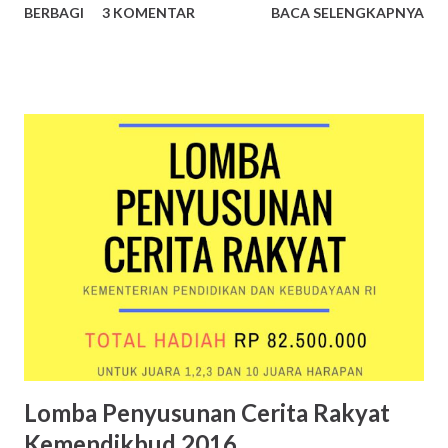
BERBAGI
3 KOMENTAR
BACA SELENGKAPNYA
siswanya yang ingin mengikuti suatu lomba. Surat
Keterangan Siswa Siswa cukup menyampaikan permintaan
surat keterangan siswa kepada guru, wali kelas, atau wakil
kepala sekolah urusan kesiswaan. Surat keterangan siswa
dibuat oleh bagian administrasi sekolah, ditandatangani
kepala sekolah dan dibubuhi cap. Berikut ini merupakan
contoh surat keterangan siswa yang belum ditandatangani
kepala sekolah dan dibubuhi cap. Contoh surat
keterangan siswa yang belum dibubuhi cap sekolah dan
tanda tangan kepala sekolah Nomor Induk Siswa Nasional
Nomor Induk Siswa Nasional merupakan nomor identitas
unik yang diberikan secara acak kepada setiap siswa di
Indonesia oleh Pusat Data Statistik Pend...
Lomba Penyusunan Cerita Rakyat
Kemendikbud 2016