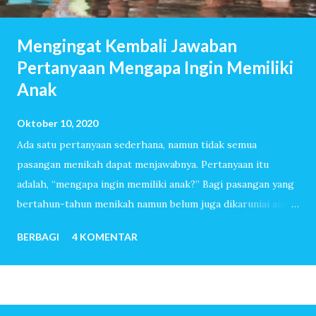
Mengingat Kembali Jawaban
Pertanyaan Mengapa Ingin Memiliki
Anak
Oktober 10, 2020
Ada satu pertanyaan sederhana, namun tidak semua
pasangan menikah dapat menjawabnya. Pertanyaan itu
adalah, “mengapa ingin memiliki anak?” Bagi pasangan yang
bertahun-tahun menikah namun belum juga dikaruniai anak,
pertanyaan itu akan dijawab dengan lancar. Mereka sudah
BERBAGI
4 KOMENTAR
melewati ribuan hari tanpa tangis bayi, tiada canda tawa
dengan anak-anak. Mereka menemukan banyak sekali alasan
sehingga ingin sekali memiliki anak. Untuk pasangan yang
sangat mudah dititipi anak oleh-Nya, pertanyaan mengapa