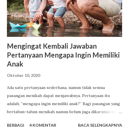
usul terjadinya suatu tempat) (3) Sage (unsur sebuah
sejarah) (4) Epos (kepahlawanan) (5) Cerita jenaka. Cerita
disampaikan dalam bahasa Indonesia yang baik dan benar.
Panjang naskah berad...
Mengingat Kembali Jawaban
Pertanyaan Mengapa Ingin Memiliki
Anak
Oktober 10, 2020
Ada satu pertanyaan sederhana, namun tidak semua
pasangan menikah dapat menjawabnya. Pertanyaan itu
adalah, “mengapa ingin memiliki anak?” Bagi pasangan yang
bertahun-tahun menikah namun belum juga dikaruniai anak,
pertanyaan itu akan dijawab dengan lancar. Mereka sudah
BERBAGI
4 KOMENTAR
BACA SELENGKAPNYA
melewati ribuan hari tanpa tangis bayi, tiada canda tawa