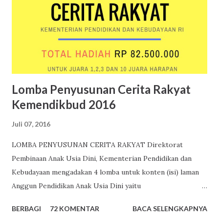
keterangan siswa yang belum dibubuhi cap sekolah dan
tanda tangan kepala sekolah Nomor Induk Siswa Nasional
Nomor Induk Siswa Nasional merupakan nomor identitas
unik yang diberikan secara acak kepada setiap siswa di
Indonesia oleh Pusat Data Statistik Pend...
Lomba Penyusunan Cerita Rakyat
Kemendikbud 2016
Juli 07, 2016
LOMBA PENYUSUNAN CERITA RAKYAT Direktorat
Pembinaan Anak Usia Dini, Kementerian Pendidikan dan
Kebudayaan mengadakan 4 lomba untuk konten (isi) laman
Anggun Pendidikan Anak Usia Dini yaitu
http://www.anggunpaud.kemdikbud.go.id atau
BERBAGI
72 KOMENTAR
BACA SELENGKAPNYA
http://www.paud.kemdikbud.go.id . Salah satu lomba