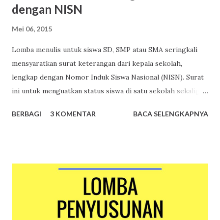
dengan NISN
Mei 06, 2015
Lomba menulis untuk siswa SD, SMP atau SMA seringkali
mensyaratkan surat keterangan dari kepala sekolah,
lengkap dengan Nomor Induk Siswa Nasional (NISN). Surat
ini untuk menguatkan status siswa di satu sekolah sekaligus
sebagai upaya menyadarkan pihak sekolah bahwa ada
BERBAGI
3 KOMENTAR
BACA SELENGKAPNYA
siswanya yang ingin mengikuti suatu lomba. Surat
Keterangan Siswa Siswa cukup menyampaikan permintaan
surat keterangan siswa kepada guru, wali kelas, atau wakil
kepala sekolah urusan kesiswaan. Surat keterangan siswa
dibuat oleh bagian administrasi sekolah, ditandatangani
kepala sekolah dan dibubuhi cap. Berikut ini merupakan
contoh surat keterangan siswa yang belum ditandatangani
kepala sekolah dan dibubuhi cap. Contoh surat