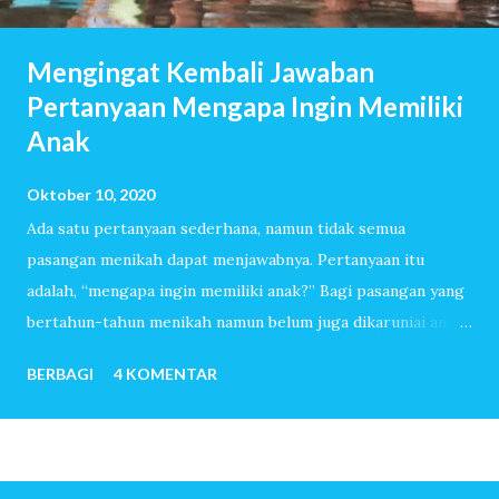
Mengingat Kembali Jawaban
Pertanyaan Mengapa Ingin Memiliki
Anak
Oktober 10, 2020
Ada satu pertanyaan sederhana, namun tidak semua
pasangan menikah dapat menjawabnya. Pertanyaan itu
adalah, “mengapa ingin memiliki anak?” Bagi pasangan yang
bertahun-tahun menikah namun belum juga dikaruniai anak,
pertanyaan itu akan dijawab dengan lancar. Mereka sudah
BERBAGI
4 KOMENTAR
melewati ribuan hari tanpa tangis bayi, tiada canda tawa
dengan anak-anak. Mereka menemukan banyak sekali alasan
sehingga ingin sekali memiliki anak. Untuk pasangan yang
sangat mudah dititipi anak oleh-Nya, pertanyaan mengapa