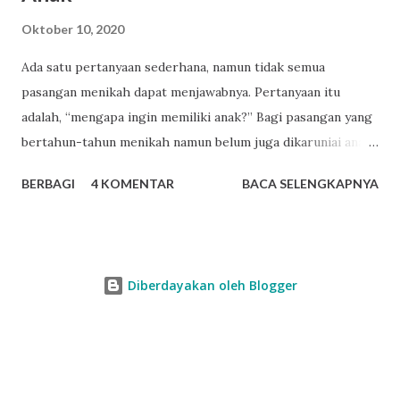
Oktober 10, 2020
Ada satu pertanyaan sederhana, namun tidak semua
pasangan menikah dapat menjawabnya. Pertanyaan itu
adalah, “mengapa ingin memiliki anak?” Bagi pasangan yang
bertahun-tahun menikah namun belum juga dikaruniai anak,
pertanyaan itu akan dijawab dengan lancar. Mereka sudah
BERBAGI
4 KOMENTAR
BACA SELENGKAPNYA
melewati ribuan hari tanpa tangis bayi, tiada canda tawa
dengan anak-anak. Mereka menemukan banyak sekali alasan
sehingga ingin sekali memiliki anak. Untuk pasangan yang
sangat mudah dititipi anak oleh-Nya, pertanyaan mengapa
Diberdayakan oleh Blogger
ingin memiliki anak, bisa jadi terbersit pun tidak. Anak
seolah hadir begitu saja. Baru saja menikah, beberapa bulan
kemudian istri hamil. Setahun kemudian pasangan suami
istri telah menjadi orang tua. Beberapa tahun kemudian,
anak kedua, ketiga dan seterusnya lahir. Jawaban-jawaban