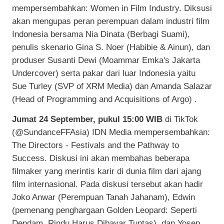
mempersembahkan: Women in Film Industry. Diksusi
akan mengupas peran perempuan dalam industri film
Indonesia bersama Nia Dinata (Berbagi Suami),
penulis skenario Gina S. Noer (Habibie & Ainun), dan
produser Susanti Dewi (Moammar Emka's Jakarta
Undercover) serta pakar dari luar Indonesia yaitu
Sue Turley (SVP of XRM Media) dan Amanda Salazar
(Head of Programming and Acquisitions of Argo) .
Jumat 24 September, pukul 15:00 WIB
di TikTok
(@SundanceFFAsia) IDN Media mempersembahkan:
The Directors - Festivals and the Pathway to
Success. Diskusi ini akan membahas beberapa
filmaker yang merintis karir di dunia film dari ajang
film internasional. Pada diskusi tersebut akan hadir
Joko Anwar (Perempuan Tanah Jahanam), Edwin
(pemenang penghargaan Golden Leopard: Seperti
Dendam, Rindu Harus Dibayar Tuntas), dan Yosep