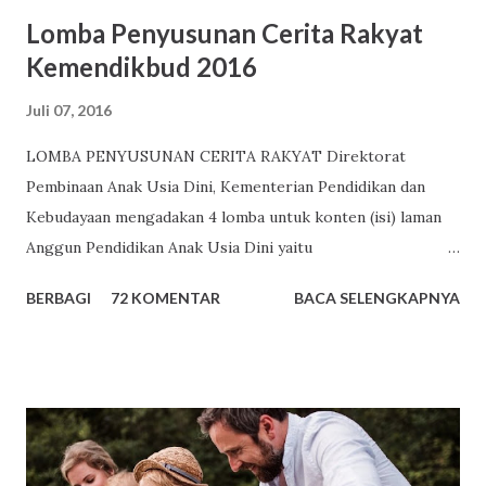
Lomba Penyusunan Cerita Rakyat
Kemendikbud 2016
Juli 07, 2016
LOMBA PENYUSUNAN CERITA RAKYAT Direktorat
Pembinaan Anak Usia Dini, Kementerian Pendidikan dan
Kebudayaan mengadakan 4 lomba untuk konten (isi) laman
Anggun Pendidikan Anak Usia Dini yaitu
http://www.anggunpaud.kemdikbud.go.id atau
BERBAGI
72 KOMENTAR
BACA SELENGKAPNYA
http://www.paud.kemdikbud.go.id . Salah satu lomba
tersebut adalah Lomba Penyusunan Cerita Rakyat Tema
Lomba Penyusunan Cerita Rakyat Kali ini Lomba Konten
Anggun PAUD adalah “Penumbuhan Budi Pekerti Pada Anak
Usia Dini” Ketentuan Lomba Penyusunan Cerita Rakyat
Cerita rakyat fokus pada pengembangan Nilai Agama dan