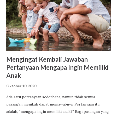
Moral dan Bahasa. Sasaran pengguna cerita rakyat adalah
Guru PAUD, Pengelola PAUD. Cerita rakyat dapat
berbentuk; (1) Fable (cerita binatang) (2) Legenda (asal-
usul terjadinya suatu tempat) (3) Sage (unsur sebuah
sejarah) (4) Epos (kepahlawanan) (5) Cerita jenaka. Cerita
disampaikan dalam bahasa Indonesia yang baik dan benar.
Panjang naskah berad...
Mengingat Kembali Jawaban
Pertanyaan Mengapa Ingin Memiliki
Anak
Oktober 10, 2020
Ada satu pertanyaan sederhana, namun tidak semua
pasangan menikah dapat menjawabnya. Pertanyaan itu
adalah, “mengapa ingin memiliki anak?” Bagi pasangan yang