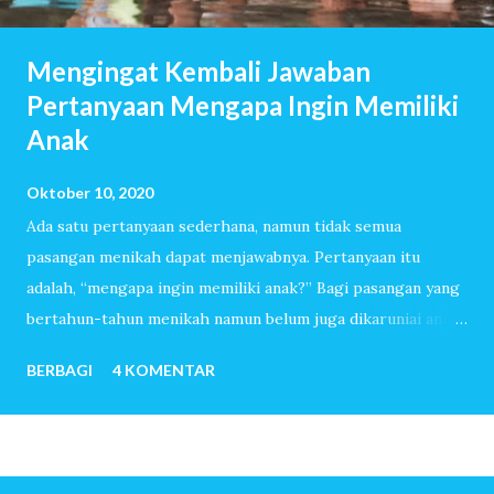
Mengingat Kembali Jawaban
Pertanyaan Mengapa Ingin Memiliki
Anak
Oktober 10, 2020
Ada satu pertanyaan sederhana, namun tidak semua
pasangan menikah dapat menjawabnya. Pertanyaan itu
adalah, “mengapa ingin memiliki anak?” Bagi pasangan yang
bertahun-tahun menikah namun belum juga dikaruniai anak,
pertanyaan itu akan dijawab dengan lancar. Mereka sudah
BERBAGI
4 KOMENTAR
melewati ribuan hari tanpa tangis bayi, tiada canda tawa
dengan anak-anak. Mereka menemukan banyak sekali alasan
sehingga ingin sekali memiliki anak. Untuk pasangan yang
sangat mudah dititipi anak oleh-Nya, pertanyaan mengapa