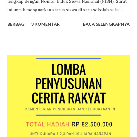
lengkap dengan Nomor Induk Siswa Nasional (NISN). Surat
ini untuk menguatkan status siswa di satu sekolah sekaligus
sebagai upaya menyadarkan pihak sekolah bahwa ada
BERBAGI
3 KOMENTAR
BACA SELENGKAPNYA
siswanya yang ingin mengikuti suatu lomba. Surat
Keterangan Siswa Siswa cukup menyampaikan permintaan
surat keterangan siswa kepada guru, wali kelas, atau wakil
kepala sekolah urusan kesiswaan. Surat keterangan siswa
dibuat oleh bagian administrasi sekolah, ditandatangani
kepala sekolah dan dibubuhi cap. Berikut ini merupakan
contoh surat keterangan siswa yang belum ditandatangani
kepala sekolah dan dibubuhi cap. Contoh surat
keterangan siswa yang belum dibubuhi cap sekolah dan
tanda tangan kepala sekolah Nomor Induk Siswa Nasional
Nomor Induk Siswa Nasional merupakan nomor identitas
unik yang diberikan secara acak kepada setiap siswa di
Indonesia oleh Pusat Data Statistik Pend...