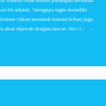
na, namun tidak semua pasangan menikah
n itu adalah, “mengapa ingin memiliki
ertahun-tahun menikah namun belum juga
itu akan dijawab dengan lancar. Mereka
anpa tangis bayi, tiada canda tawa dengan
 banyak sekali alasan sehingga ingin
pasangan yang sangat mudah dititipi anak
ingin memiliki anak, bisa jadi terbersit
begitu saja. Baru saja menikah, beberapa
Setahun kemudian pasangan suami istri
erapa tahun kemudian, anak kedua, ketiga
n-jawaban berikut ini mungkin menjadi