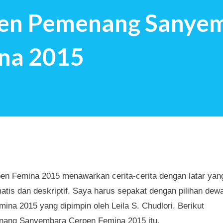
pen Pemenang Sanye
t mendapat pertanyaan tersebut: Saya
masa kecil yang indah Ngg…Semacam
na 2015
ab saya percaya, kita akan m...
 Femina 2015 menawarkan cerita-cerita dengan latar yan
matis dan deskriptif. Saya harus sepakat dengan pilihan dew
mina 2015 yang dipimpin oleh
Leila S. Chudlori. Berikut
enang Sanyembara Cerpen Femina 2015 itu.