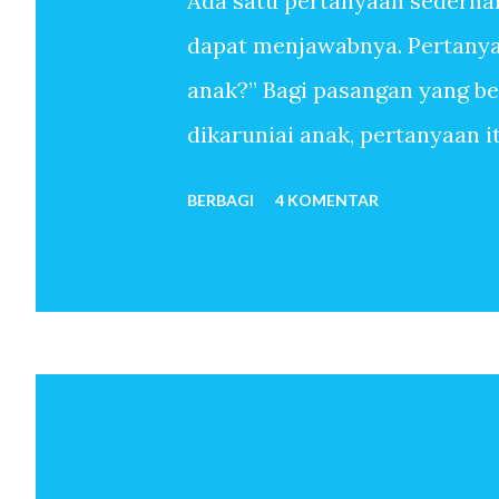
Ada satu pertanyaan sederha
dapat menjawabnya. Pertanyaa
anak?” Bagi pasangan yang b
dikaruniai anak, pertanyaan 
sudah melewati ribuan hari t
BERBAGI
4 KOMENTAR
anak-anak. Mereka menemukan
sekali memiliki anak. Untuk 
oleh-Nya, pertanyaan mengapa 
pun tidak. Anak seolah hadir 
bulan kemudian istri hamil. 
telah menjadi orang tua. Beb
dan seterusnya lahir. Jawaba