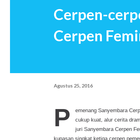
Cerpen-cer
jawaban sekian orang tua saa
ingin menciptakan kembali 
Cerpen Femi
investasi untuk hari nanti Seb
Agustus 25, 2016
P
emenang Sanyembara Cerpen
cukup kuat, alur cerita dra
juri Sanyembara Cerpen Fe
kupasan singkat ketiga cerpen pem