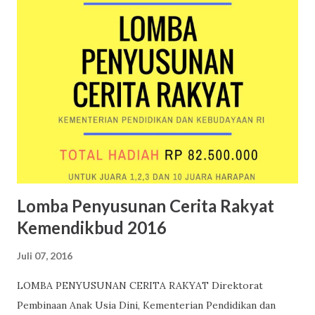
n
g
K
o
m
e
n
t
a
r
Lomba Penyusunan Cerita Rakyat
Kemendikbud 2016
Juli 07, 2016
LOMBA PENYUSUNAN CERITA RAKYAT Direktorat
Pembinaan Anak Usia Dini, Kementerian Pendidikan dan