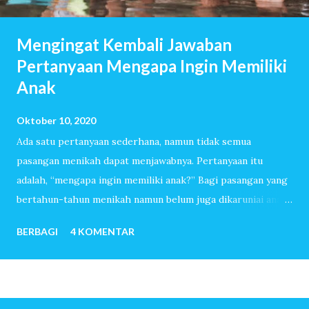
Mengingat Kembali Jawaban
Pertanyaan Mengapa Ingin Memiliki
Anak
Oktober 10, 2020
Ada satu pertanyaan sederhana, namun tidak semua
pasangan menikah dapat menjawabnya. Pertanyaan itu
adalah, “mengapa ingin memiliki anak?” Bagi pasangan yang
bertahun-tahun menikah namun belum juga dikaruniai anak,
pertanyaan itu akan dijawab dengan lancar. Mereka sudah
BERBAGI
4 KOMENTAR
melewati ribuan hari tanpa tangis bayi, tiada canda tawa
dengan anak-anak. Mereka menemukan banyak sekali alasan
sehingga ingin sekali memiliki anak. Untuk pasangan yang
sangat mudah dititipi anak oleh-Nya, pertanyaan mengapa