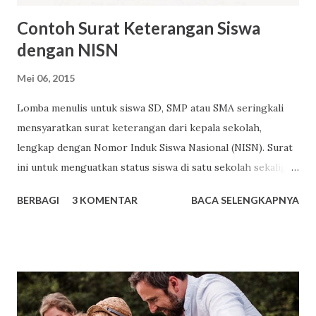
Contoh Surat Keterangan Siswa
dengan NISN
Mei 06, 2015
Lomba menulis untuk siswa SD, SMP atau SMA seringkali
mensyaratkan surat keterangan dari kepala sekolah,
lengkap dengan Nomor Induk Siswa Nasional (NISN). Surat
ini untuk menguatkan status siswa di satu sekolah sekaligus
sebagai upaya menyadarkan pihak sekolah bahwa ada
BERBAGI
3 KOMENTAR
BACA SELENGKAPNYA
siswanya yang ingin mengikuti suatu lomba. Surat
Keterangan Siswa Siswa cukup menyampaikan permintaan
surat keterangan siswa kepada guru, wali kelas, atau wakil
kepala sekolah urusan kesiswaan. Surat keterangan siswa
dibuat oleh bagian administrasi sekolah, ditandatangani
kepala sekolah dan dibubuhi cap. Berikut ini merupakan