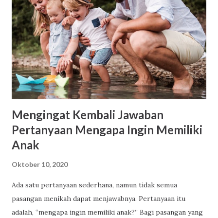
contoh surat keterangan siswa yang belum ditandatangani
kepala sekolah dan dibubuhi cap. Contoh surat
keterangan siswa yang belum dibubuhi cap sekolah dan
tanda tangan kepala sekolah Nomor Induk Siswa Nasional
Nomor Induk Siswa Nasional merupakan nomor identitas
unik yang diberikan secara acak kepada setiap siswa di
Indonesia oleh Pusat Data Statistik Pend...
Mengingat Kembali Jawaban
Pertanyaan Mengapa Ingin Memiliki
Anak
Oktober 10, 2020
Ada satu pertanyaan sederhana, namun tidak semua
pasangan menikah dapat menjawabnya. Pertanyaan itu
adalah, “mengapa ingin memiliki anak?” Bagi pasangan yang