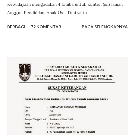
Kebudayaan mengadakan 4 lomba untuk konten (isi) laman
Anggun Pendidikan Anak Usia Dini yaitu
http://www.anggunpaud.kemdikbud.go.id atau
BERBAGI
72 KOMENTAR
BACA SELENGKAPNYA
http://www.paud.kemdikbud.go.id . Salah satu lomba
tersebut adalah Lomba Penyusunan Cerita Rakyat Tema
Lomba Penyusunan Cerita Rakyat Kali ini Lomba Konten
Anggun PAUD adalah “Penumbuhan Budi Pekerti Pada Anak
Usia Dini” Ketentuan Lomba Penyusunan Cerita Rakyat
Cerita rakyat fokus pada pengembangan Nilai Agama dan
Moral dan Bahasa. Sasaran pengguna cerita rakyat adalah
Guru PAUD, Pengelola PAUD. Cerita rakyat dapat
berbentuk; (1) Fable (cerita binatang) (2) Legenda (asal-
usul terjadinya suatu tempat) (3) Sage (unsur sebuah
sejarah) (4) Epos (kepahlawanan) (5) Cerita jenaka. Cerita
disampaikan dalam bahasa Indonesia yang baik dan benar.
Panjang naskah berad...