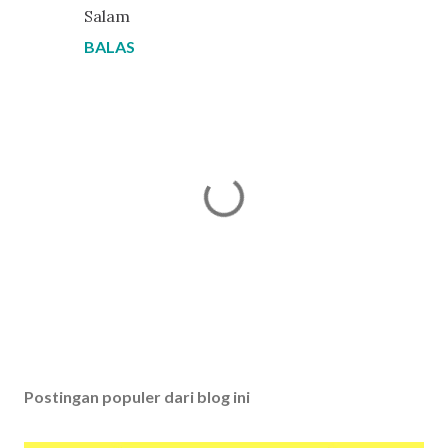
Salam
BALAS
P
o
s
Postingan populer dari blog ini
t
i