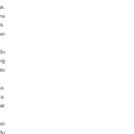
ga.
ma
k.
kan
 Bu
ang
lu
ja.
a.
ak
an
 Bu