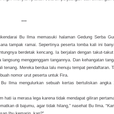
***
dikendarai Bu Ilma memasuki halaman Gedung Serba Gu
ana tampak ramai. Sepertinya peserta lomba kali ini bany
ntungnya berdetak kencang. Ia berjalan dengan takut-takut
lma langsung menggenggam tangannya. Dan kehangatan tang
i tenang. Mereka berdua lalu menuju tempat pendaftaran. 
uah nomor urut peserta untuk Fira.
” Bu Ilma mengulurkan sebuah kertas bertuliskan angka 
m hati ia merasa lega karena tidak mendapat giliran pertam
matkan di bajumu, agar tidak hilang,” nasehat Bu Ilma. “K
esan Ibu kemarin, kan?”