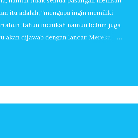
na, namun tidak semua pasangan menikah
n itu adalah, “mengapa ingin memiliki
ertahun-tahun menikah namun belum juga
itu akan dijawab dengan lancar. Mereka
anpa tangis bayi, tiada canda tawa dengan
 banyak sekali alasan sehingga ingin
pasangan yang sangat mudah dititipi anak
ingin memiliki anak, bisa jadi terbersit
begitu saja. Baru saja menikah, beberapa
Setahun kemudian pasangan suami istri
erapa tahun kemudian, anak kedua, ketiga
n-jawaban berikut ini mungkin menjadi