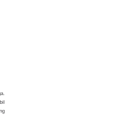
a.
il
ing