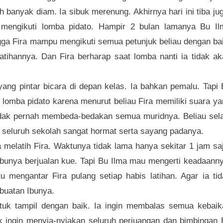
h banyak diam. Ia sibuk merenung. Akhirnya hari ini tiba ju
mengikuti lomba pidato. Hampir 2 bulan lamanya Bu Il
ga Fira mampu mengikuti semua petunjuk beliau dengan bai
atihannya. Dan Fira berharap saat lomba nanti ia tidak a
ang pintar bicara di depan kelas. Ia bahkan pemalu. Tapi
i lomba pidato karena menurut beliau Fira memiliki suara y
dak pernah membeda-bedakan semua muridnya. Beliau sela
a seluruh sekolah sangat hormat serta sayang padanya.
 melatih Fira. Waktunya tidak lama hanya sekitar 1 jam sa
bunya berjualan kue. Tapi Bu Ilma mau mengerti keadaanny
 mengantar Fira pulang setiap habis latihan. Agar ia tid
buatan Ibunya.
ntuk tampil dengan baik. Ia ingin membalas semua kebaik
ak ingin menyia-nyiakan seluruh perjuangan dan bimbingan