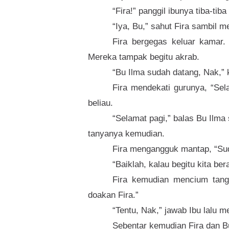
“Fira!” panggil ibunya tiba-tiba
“Iya, Bu,” sahut Fira sambil m
Fira bergegas keluar kamar.
Mereka tampak begitu akrab.
“Bu Ilma sudah datang, Nak,” k
Fira mendekati gurunya, “Se
beliau.
“Selamat pagi,” balas Bu Ilm
tanyanya kemudian.
Fira mengangguk mantap, “Sud
“Baiklah, kalau begitu kita be
Fira kemudian mencium tanga
doakan Fira.”
“Tentu, Nak,” jawab Ibu lalu m
Sebentar kemudian Fira dan Bu