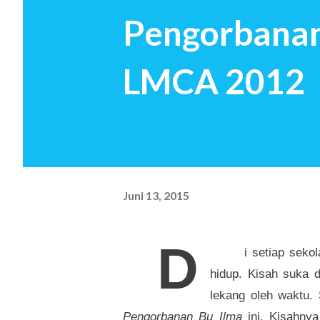
Pengorbanan 
jawaban sekian orang tua saa
ingin menciptakan kembali 
LMCA 2012
investasi untuk hari nanti Seb
Juni 13, 2015
D
i setiap seko
hidup. Kisah suka 
lekang oleh waktu. 
Pengorbanan Bu Ilma
ini. Kisahnya