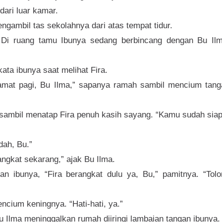
 dari luar kamar.
engambil tas sekolahnya dari atas tempat tidur.
 Di ruang tamu Ibunya sedang berbincang dengan Bu Ilm
ata ibunya saat melihat Fira.
lamat pagi, Bu Ilma,” sapanya ramah sambil mencium tang
a sambil menatap Fira penuh kasih sayang. “Kamu sudah sia
ah, Bu.”
rangkat sekarang,” ajak Bu Ilma.
n ibunya, “Fira berangkat dulu ya, Bu,” pamitnya. “Tolo
encium keningnya. “Hati-hati, ya.”
 Ilma meninggalkan rumah diiringi lambaian tangan ibunya.