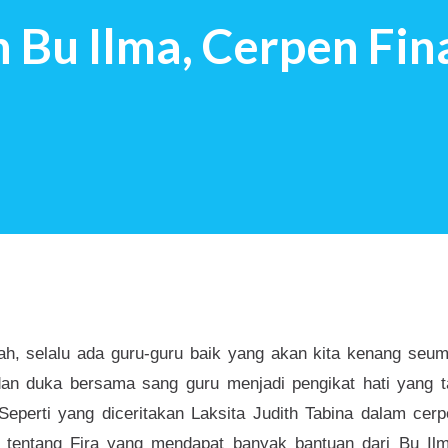
Bu Ilma, Cerpen Fina
t mendapat pertanyaan tersebut: Saya
masa kecil yang indah Ngg…Semacam
ab saya percaya, kita akan m...
lah, selalu ada guru-guru baik yang akan kita kenang seu
dan duka bersama sang guru menjadi pengikat hati yang t
Seperti yang diceritakan Laksita Judith Tabina dalam cer
 tentang Fira yang mendapat banyak bantuan dari Bu Ilm