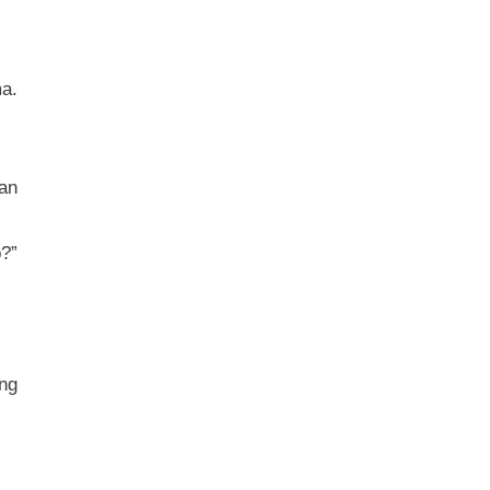
a.
an
p?”
ng