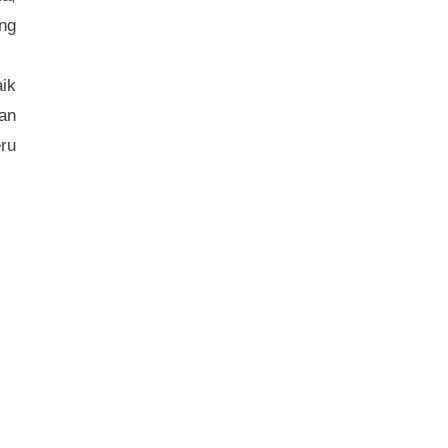
ng
aik
an
ru