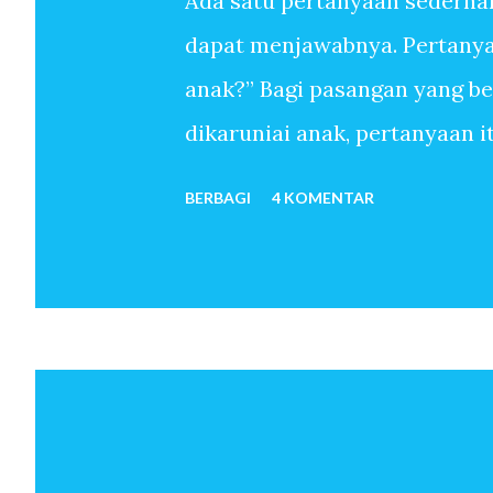
Ada satu pertanyaan sederha
dapat menjawabnya. Pertanyaa
anak?” Bagi pasangan yang b
dikaruniai anak, pertanyaan 
sudah melewati ribuan hari t
BERBAGI
4 KOMENTAR
anak-anak. Mereka menemukan
sekali memiliki anak. Untuk 
oleh-Nya, pertanyaan mengapa 
pun tidak. Anak seolah hadir 
bulan kemudian istri hamil. 
telah menjadi orang tua. Beb
dan seterusnya lahir. Jawaba