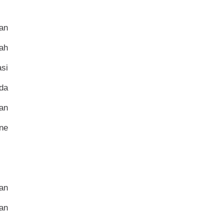
an
ah
si
da
an
ne
an
an