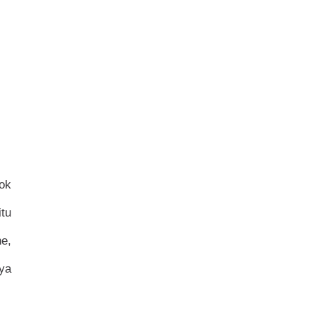
ok
tu
ne,
ya