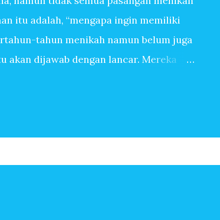
na, namun tidak semua pasangan menikah
n itu adalah, “mengapa ingin memiliki
ertahun-tahun menikah namun belum juga
itu akan dijawab dengan lancar. Mereka
anpa tangis bayi, tiada canda tawa dengan
 banyak sekali alasan sehingga ingin
pasangan yang sangat mudah dititipi anak
ingin memiliki anak, bisa jadi terbersit
begitu saja. Baru saja menikah, beberapa
Setahun kemudian pasangan suami istri
erapa tahun kemudian, anak kedua, ketiga
n-jawaban berikut ini mungkin menjadi