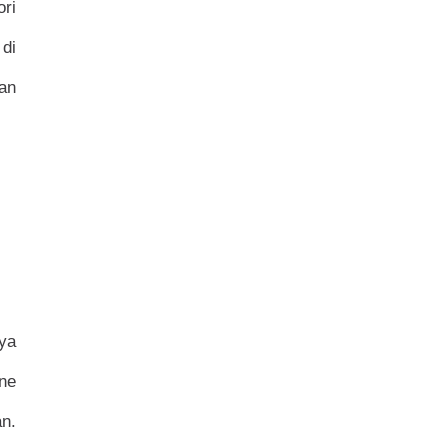
ri
 di
kan
ya
ne
n.