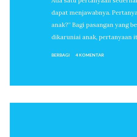
Ada satu pertanyaan sederha
dapat menjawabnya. Pertanyaa
anak?” Bagi pasangan yang b
dikaruniai anak, pertanyaan 
sudah melewati ribuan hari t
BERBAGI
4 KOMENTAR
anak-anak. Mereka menemukan
sekali memiliki anak. Untuk 
oleh-Nya, pertanyaan mengapa 
pun tidak. Anak seolah hadir 
bulan kemudian istri hamil. 
telah menjadi orang tua. Beb
dan seterusnya lahir. Jawaba