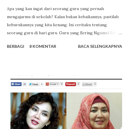
Apa yang kau ingat dari seorang guru yang pernah
mengajarmu di sekolah? Kalau bukan kebaikannya, pastilah
keburukannya yang kita kenang. Ini ceritaku tentang
seorang guru di hari guru. Guru yang Sering Ngomel Dia
seorang guru perempuan, pengasuh mata pelajaran Biologi
BERBAGI
8 KOMENTAR
BACA SELENGKAPNYA
di SMAku dulu. Usianya mungkin lebih dari 30 tahun saat itu.
Sudah matang untuk membina rumah tangga. Perawan tua,
sering disematkan ke namanya oleh beberapa teman di luar
kelas jika kesal dengannya. Aku juga sempat tidak
menyukainya. Dia sering mengomel di depan kelas.
Omelannya terasa panjang dan melebar ke mana-mana.
Kelas menjadi hening. Hanya suara omelannya saja yang
terdengar. Suasana belajar di kelas jadi tidak nyaman lagi.
Semangat belajar menguap seketika. Karena kebiasaan
mengomelnya itu, aku berharap tidak akan bertemu dengan