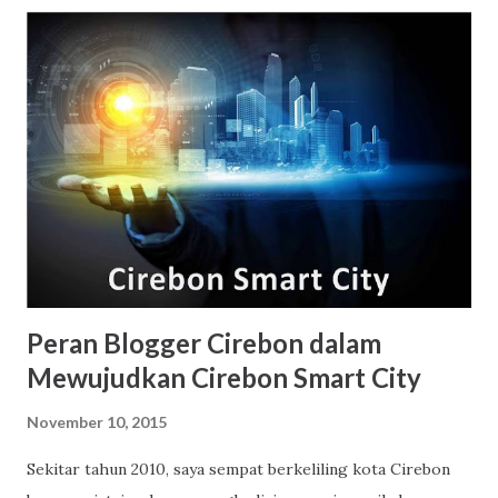
beberapa portal-portal berita on-line itu. Maka dari itu,
perubahan penampilan dan profesinya saat ini menarik
untuk diungkap kepada masyarakat umum? Kenapa perlu
diungkapkan penampilan dan profesinya yang kontras dulu
dan sekarang? Karena judul berita yang kontras akan
menimbulkan ketidakpastian. “Bener, nggak sih, Eva Arnaz
yang itu?” “Masa iya bintang film anu sekarang jadi wanita
berjilbab rapi?” “Mungkin Eva Arnaz yang lain.”
Ketidakpastian dari berita yang kontras dan mengejutkan
menyebabkan rasa ingin tahu atau cur...
Peran Blogger Cirebon dalam
Mewujudkan Cirebon Smart City
November 10, 2015
Sekitar tahun 2010, saya sempat berkeliling kota Cirebon