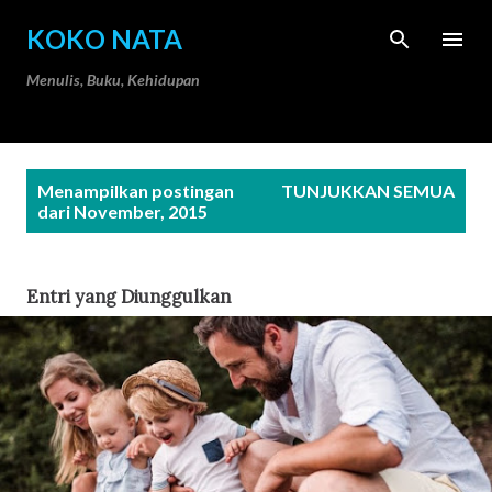
Langsung ke konten utama
KOKO NATA
Menulis, Buku, Kehidupan
P
Menampilkan postingan
TUNJUKKAN SEMUA
o
dari November, 2015
s
t
Entri yang Diunggulkan
i
n
g
a
n