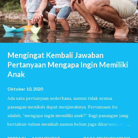
Mengingat Kembali Jawaban
Pertanyaan Mengapa Ingin Memiliki
Anak
Oktober 10, 2020
Ada satu pertanyaan sederhana, namun tidak semua
pasangan menikah dapat menjawabnya. Pertanyaan itu
adalah, “mengapa ingin memiliki anak?” Bagi pasangan yang
bertahun-tahun menikah namun belum juga dikaruniai anak,
pertanyaan itu akan dijawab dengan lancar. Mereka sudah