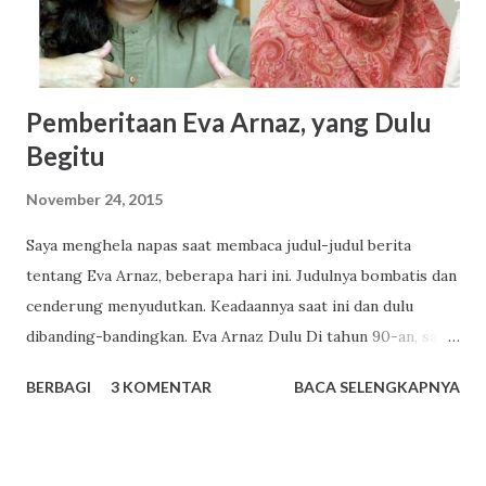
dia lagi di kelas III. Padahal aku memilih kelas IPA. Kecil
kemungkinan tidak bertemu dengan dia lagi. Apalagi jumlah
guru di sekolahku terbatas. Benar saja, di kelas...
Pemberitaan Eva Arnaz, yang Dulu
Begitu
November 24, 2015
Saya menghela napas saat membaca judul-judul berita
tentang Eva Arnaz, beberapa hari ini. Judulnya bombatis dan
cenderung menyudutkan. Keadaannya saat ini dan dulu
dibanding-bandingkan. Eva Arnaz Dulu Di tahun 90-an, saat
saya masih kecil, sosok Eva Arnaz katanya sangat terkenal.
BERBAGI
3 KOMENTAR
BACA SELENGKAPNYA
Namun yang paling saya ingat, Eva Arnaz sering muncul di
film Warkop DKI (Dono Kasino Indro). Sosoknya dahulu di
ingatan saya memang seperti yang digambarkan oleh