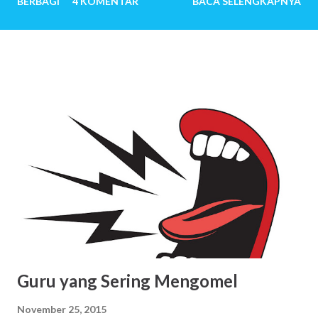
BERBAGI
4 KOMENTAR
BACA SELENGKAPNYA
melewati ribuan hari tanpa tangis bayi, tiada canda tawa
dengan anak-anak. Mereka menemukan banyak sekali alasan
sehingga ingin sekali memiliki anak. Untuk pasangan yang
sangat mudah dititipi anak oleh-Nya, pertanyaan mengapa
ingin memiliki anak, bisa jadi terbersit pun tidak. Anak
seolah hadir begitu saja. Baru saja menikah, beberapa bulan
kemudian istri hamil. Setahun kemudian pasangan suami
istri telah menjadi orang tua. Beberapa tahun kemudian,
anak kedua, ketiga dan seterusnya lahir. Jawaban-jawaban
berikut ini mungkin menjadi jawaban sekian orang tua saat
mendapat pertanyaan tersebut: Saya ingin menciptakan
kembali masa kecil yang indah Ngg…Semacam investasi
untuk hari nanti Sebab saya percaya, kita akan m...
Guru yang Sering Mengomel
November 25, 2015