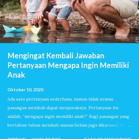
Mengingat Kembali Jawaban
Pertanyaan Mengapa Ingin Memiliki
Anak
Oktober 10, 2020
Ada satu pertanyaan sederhana, namun tidak semua
pasangan menikah dapat menjawabnya. Pertanyaan itu
adalah, “mengapa ingin memiliki anak?” Bagi pasangan yang
bertahun-tahun menikah namun belum juga dikaruniai anak,
pertanyaan itu akan dijawab dengan lancar. Mereka sudah