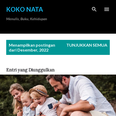
Langsung ke konten utama
KOKO NATA
Menulis, Buku, Kehidupan
P
Menampilkan postingan
TUNJUKKAN SEMUA
o
dari Desember, 2022
s
t
Entri yang Diunggulkan
i
n
g
a
n