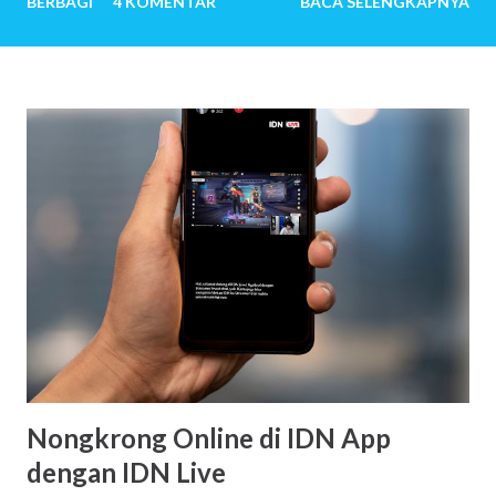
BERBAGI
4 KOMENTAR
BACA SELENGKAPNYA
melewati ribuan hari tanpa tangis bayi, tiada canda tawa
dengan anak-anak. Mereka menemukan banyak sekali alasan
sehingga ingin sekali memiliki anak. Untuk pasangan yang
sangat mudah dititipi anak oleh-Nya, pertanyaan mengapa
ingin memiliki anak, bisa jadi terbersit pun tidak. Anak
seolah hadir begitu saja. Baru saja menikah, beberapa bulan
kemudian istri hamil. Setahun kemudian pasangan suami
istri telah menjadi orang tua. Beberapa tahun kemudian,
anak kedua, ketiga dan seterusnya lahir. Jawaban-jawaban
berikut ini mungkin menjadi jawaban sekian orang tua saat
mendapat pertanyaan tersebut: Saya ingin menciptakan
kembali masa kecil yang indah Ngg…Semacam investasi
untuk hari nanti Sebab saya percaya, kita akan m...
Nongkrong Online di IDN App
dengan IDN Live