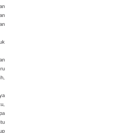
an
an
an
uk
an
iru
ih,
ya
u,
pa
tu
cup