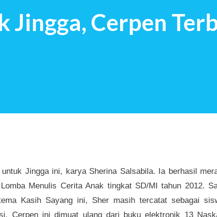
k Jingga, Cerpen Terb
t mendapat pertanyaan tersebut: Saya
masa kecil yang indah Ngg…Semacam
ab saya percaya, kita akan m...
 untuk Jingga ini, karya Sherina Salsabila. Ia berhasil mer
 Lomba Menulis Cerita Anak tingkat SD/MI tahun 2012. Sa
tema Kasih Sayang ini, Sher masih tercatat sebagai sis
si. Cerpen ini dimuat ulang dari buku elektronik 13 Nask