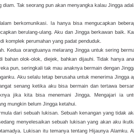
dang diam. Tak seorang pun akan menyangka kalau Jingga ada
dalam berkomunikasi. Ia hanya bisa mengucapkan bebera
ucapkan berulang-ulang. Aku dan Jingga berkawan baik. Ka
 di komplek perumahan yang padat penduduk.
mah. Kedua orangtuanya melarang Jingga untuk sering berm
di bahan olok-olok, diejek, bahkan dijauhi. Tidak hanya an
reka pun, seringkali tak mau anaknya bermain dengan Jingg
enganku. Aku selalu tetap berusaha untuk menerima Jingga 
gat senang ketika aku bisa bermain dan tertawa bersa
nya jika kita bisa menemani Jingga. Mengajari ia unt
yang mungkin belum Jingga ketahui.
mula dari sebuah lukisan. Sebuah kenangan yang tidak ak
 sedang menyelesaikan sebuah lukisan yang akan aku ikutk
otamadya. Lukisan itu temanya tentang Hijaunya Alamku. A