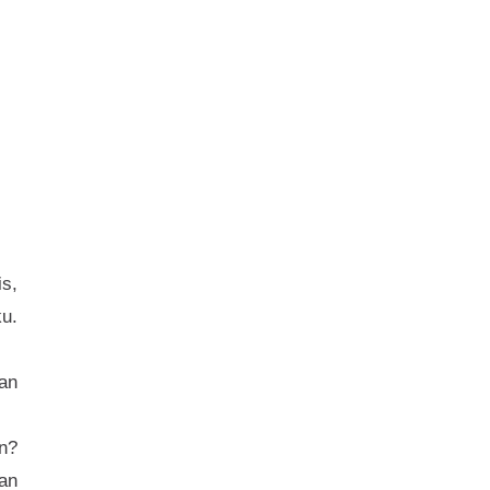
s,
u.
an
n?
kan