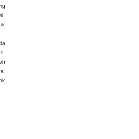
ng
ai.
uk
ada
s.
gah
a!
ak