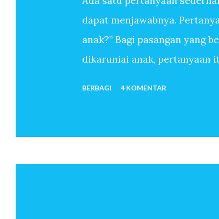
Ada satu pertanyaan sederha
dapat menjawabnya. Pertanyaa
anak?” Bagi pasangan yang b
dikaruniai anak, pertanyaan 
sudah melewati ribuan hari t
BERBAGI
4 KOMENTAR
anak-anak. Mereka menemukan
sekali memiliki anak. Untuk 
oleh-Nya, pertanyaan mengapa 
pun tidak. Anak seolah hadir 
bulan kemudian istri hamil. 
telah menjadi orang tua. Beb
dan seterusnya lahir. Jawaba