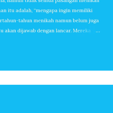
na, namun tidak semua pasangan menikah
n itu adalah, “mengapa ingin memiliki
ertahun-tahun menikah namun belum juga
itu akan dijawab dengan lancar. Mereka
anpa tangis bayi, tiada canda tawa dengan
 banyak sekali alasan sehingga ingin
pasangan yang sangat mudah dititipi anak
ingin memiliki anak, bisa jadi terbersit
begitu saja. Baru saja menikah, beberapa
Setahun kemudian pasangan suami istri
erapa tahun kemudian, anak kedua, ketiga
n-jawaban berikut ini mungkin menjadi