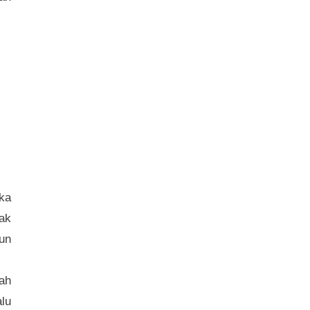
ka
dak
un
lah
alu