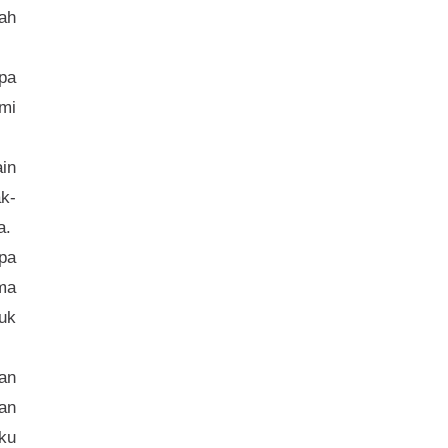
lah
pa
mi
ain
ak-
a.
apa
ma
uk
an
an
ku