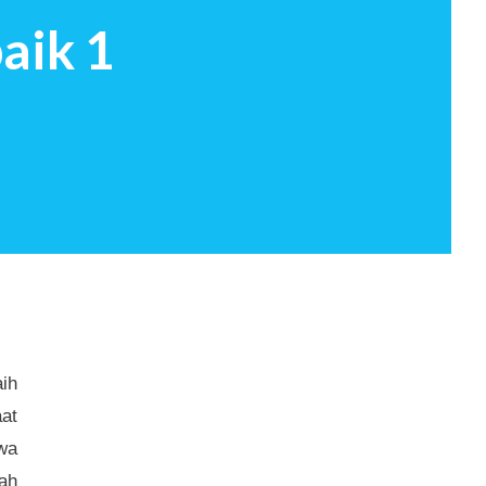
aik 1
aih
at
wa
ah