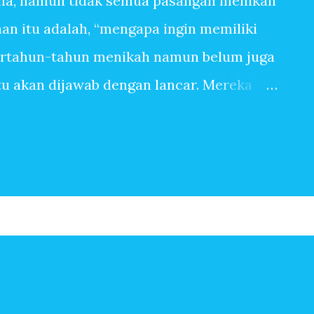
na, namun tidak semua pasangan menikah
n itu adalah, “mengapa ingin memiliki
ertahun-tahun menikah namun belum juga
itu akan dijawab dengan lancar. Mereka
anpa tangis bayi, tiada canda tawa dengan
 banyak sekali alasan sehingga ingin
pasangan yang sangat mudah dititipi anak
ingin memiliki anak, bisa jadi terbersit
begitu saja. Baru saja menikah, beberapa
Setahun kemudian pasangan suami istri
erapa tahun kemudian, anak kedua, ketiga
n-jawaban berikut ini mungkin menjadi