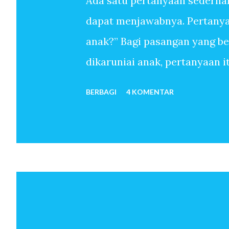
Ada satu pertanyaan sederha
dapat menjawabnya. Pertanyaa
anak?” Bagi pasangan yang b
dikaruniai anak, pertanyaan 
sudah melewati ribuan hari t
BERBAGI
4 KOMENTAR
anak-anak. Mereka menemukan
sekali memiliki anak. Untuk 
oleh-Nya, pertanyaan mengapa 
pun tidak. Anak seolah hadir 
bulan kemudian istri hamil. 
telah menjadi orang tua. Beb
dan seterusnya lahir. Jawaba