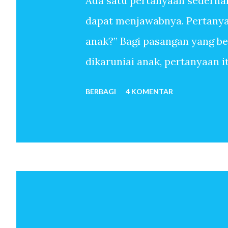
Ada satu pertanyaan sederha
dapat menjawabnya. Pertanyaa
anak?” Bagi pasangan yang b
dikaruniai anak, pertanyaan 
sudah melewati ribuan hari t
BERBAGI
4 KOMENTAR
anak-anak. Mereka menemukan
sekali memiliki anak. Untuk 
oleh-Nya, pertanyaan mengapa 
pun tidak. Anak seolah hadir 
bulan kemudian istri hamil. 
telah menjadi orang tua. Beb
dan seterusnya lahir. Jawaba