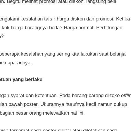
n. Begitu melihat promosi atau diskon, langsung beli!
ngalami kesalahan tafsir harga diskon dan promosi. Ketika
a, kok harga barangnya beda? Harga normal! Perhitungan
a?
eberapa kesalahan yang sering kita lakukan saat belanja
t pemaparannya.
ntuan yang berlaku
ngan syarat dan ketentuan. Pada barang-barang di toko
offli
agian bawah poster. Ukurannya hurufnya kecil namun cukup
bagian besar orang melewatkan hal ini.
bisa tersemat pada poster digital atau diletakkan pada