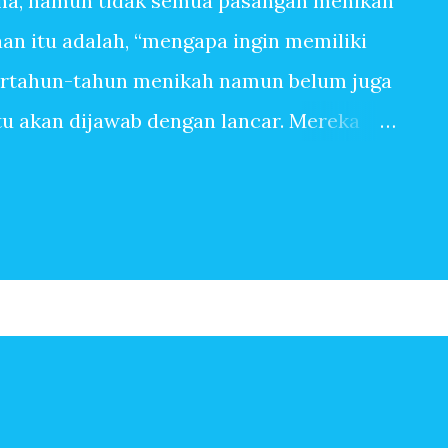
na, namun tidak semua pasangan menikah
n itu adalah, “mengapa ingin memiliki
ertahun-tahun menikah namun belum juga
itu akan dijawab dengan lancar. Mereka
anpa tangis bayi, tiada canda tawa dengan
 banyak sekali alasan sehingga ingin
pasangan yang sangat mudah dititipi anak
ingin memiliki anak, bisa jadi terbersit
begitu saja. Baru saja menikah, beberapa
Setahun kemudian pasangan suami istri
erapa tahun kemudian, anak kedua, ketiga
n-jawaban berikut ini mungkin menjadi