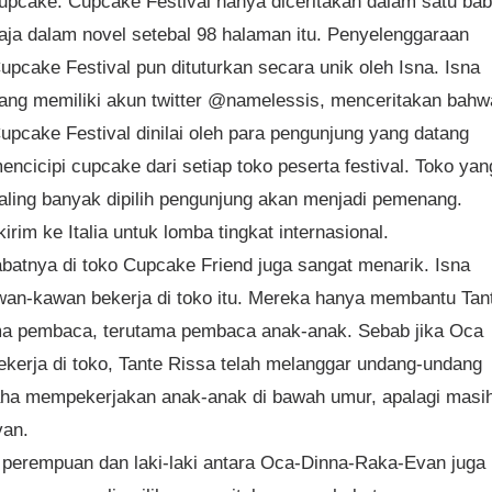
upcake. Cupcake Festival hanya diceritakan dalam satu bab
aja dalam novel setebal 98 halaman itu. Penyelenggaraan
upcake Festival pun dituturkan secara unik oleh Isna. Isna
ang memiliki akun twitter @namelessis, menceritakan bahw
upcake Festival dinilai oleh para pengunjung yang datang
encicipi cupcake dari setiap toko peserta festival. Toko yan
aling banyak dipilih pengunjung akan menjadi pemenang.
im ke Italia untuk lomba tingkat internasional.
abatnya di toko Cupcake Friend juga sangat menarik. Isna
an-kawan bekerja di toko itu. Mereka hanya membantu Tan
rima pembaca, terutama pembaca anak-anak. Sebab jika Oca
ekerja di toko, Tante Rissa telah melanggar undang-undang
aha mempekerjakan anak-anak di bawah umur, apalagi masi
van.
perempuan dan laki-laki antara Oca-Dinna-Raka-Evan juga