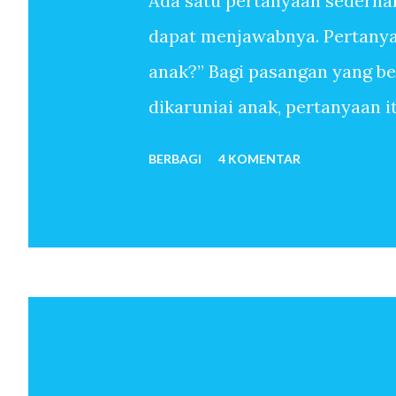
Ada satu pertanyaan sederha
dapat menjawabnya. Pertanyaa
anak?” Bagi pasangan yang b
dikaruniai anak, pertanyaan 
sudah melewati ribuan hari t
BERBAGI
4 KOMENTAR
anak-anak. Mereka menemukan
sekali memiliki anak. Untuk 
oleh-Nya, pertanyaan mengapa 
pun tidak. Anak seolah hadir 
bulan kemudian istri hamil. 
telah menjadi orang tua. Beb
dan seterusnya lahir. Jawaba