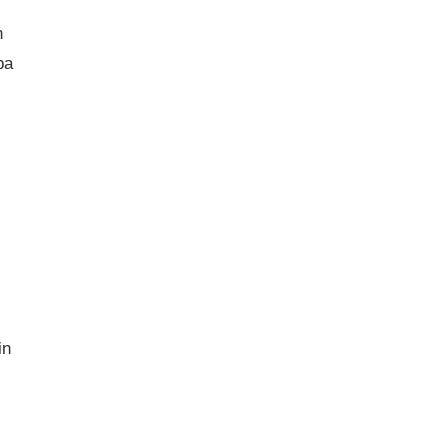
n
pa
in