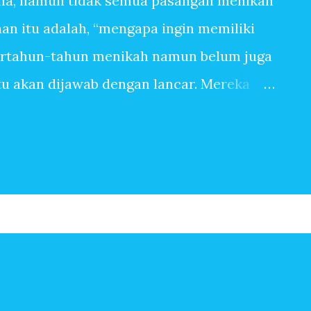
na, namun tidak semua pasangan menikah
n itu adalah, “mengapa ingin memiliki
ertahun-tahun menikah namun belum juga
itu akan dijawab dengan lancar. Mereka
anpa tangis bayi, tiada canda tawa dengan
 banyak sekali alasan sehingga ingin
pasangan yang sangat mudah dititipi anak
ingin memiliki anak, bisa jadi terbersit
begitu saja. Baru saja menikah, beberapa
Setahun kemudian pasangan suami istri
erapa tahun kemudian, anak kedua, ketiga
n-jawaban berikut ini mungkin menjadi