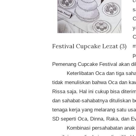
c
s
C
y
C
Festival Cupcake Lezat (3)
m
p
Pemenang Cupcake Festival akan dikir
Keterlibatan Oca dan tiga sah
tidak menuliskan bahwa Oca dan kaw
Rissa saja. Hal ini cukup bisa dite
dan sahabat-sahabatnya dituliskan b
tenaga kerja yang melarang satu us
SD seperti Oca, Dinna, Raka, dan E
Kombinasi persahabatan anak 