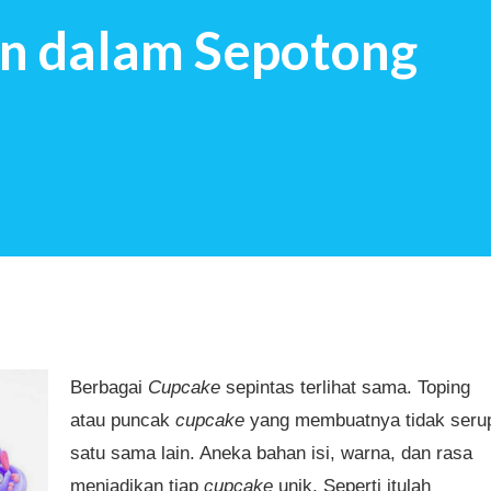
n dalam Sepotong
t mendapat pertanyaan tersebut: Saya
masa kecil yang indah Ngg…Semacam
ab saya percaya, kita akan m...
Berbagai
Cupcake
sepintas terlihat sama. Toping
atau puncak
cupcake
yang membuatnya tidak seru
satu sama lain. Aneka bahan isi, warna, dan rasa
menjadikan tiap
cupcake
unik. Seperti itulah