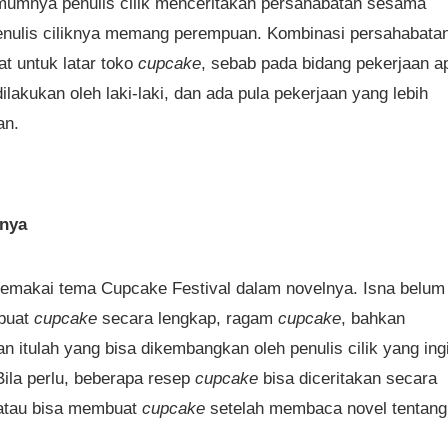
 Umumnya penulis cilik menceritakan persahabatan sesama
 penulis ciliknya memang perempuan. Kombinasi persahabata
at untuk latar toko
cupcake
, sebab pada bidang pekerjaan a
ilakukan oleh laki-laki, dan ada pula pekerjaan yang lebih
an.
nnya
makai tema Cupcake Festival dalam novelnya. Isna belum
mbuat
cupcake
secara lengkap, ragam
cupcake
, bahkan
 itulah yang bisa dikembangkan oleh penulis cilik yang ing
ila perlu, beberapa resep
cupcake
bisa diceritakan secara
 atau bisa membuat
cupcake
setelah membaca novel tentang