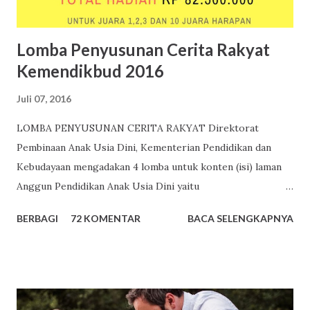
Indonesia oleh Pusat Data Statistik Pend...
Lomba Penyusunan Cerita Rakyat
Kemendikbud 2016
Juli 07, 2016
LOMBA PENYUSUNAN CERITA RAKYAT Direktorat
Pembinaan Anak Usia Dini, Kementerian Pendidikan dan
Kebudayaan mengadakan 4 lomba untuk konten (isi) laman
Anggun Pendidikan Anak Usia Dini yaitu
http://www.anggunpaud.kemdikbud.go.id atau
BERBAGI
72 KOMENTAR
BACA SELENGKAPNYA
http://www.paud.kemdikbud.go.id . Salah satu lomba
tersebut adalah Lomba Penyusunan Cerita Rakyat Tema
Lomba Penyusunan Cerita Rakyat Kali ini Lomba Konten
Anggun PAUD adalah “Penumbuhan Budi Pekerti Pada Anak
Usia Dini” Ketentuan Lomba Penyusunan Cerita Rakyat