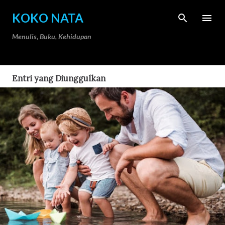
Langsung ke konten utama
KOKO NATA
Menulis, Buku, Kehidupan
Entri yang Diunggulkan