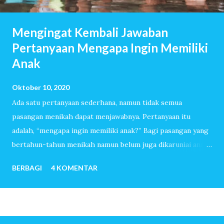
Mengingat Kembali Jawaban
Pertanyaan Mengapa Ingin Memiliki
Anak
Oktober 10, 2020
Ada satu pertanyaan sederhana, namun tidak semua
pasangan menikah dapat menjawabnya. Pertanyaan itu
adalah, “mengapa ingin memiliki anak?” Bagi pasangan yang
bertahun-tahun menikah namun belum juga dikaruniai anak,
pertanyaan itu akan dijawab dengan lancar. Mereka sudah
BERBAGI
4 KOMENTAR
melewati ribuan hari tanpa tangis bayi, tiada canda tawa
dengan anak-anak. Mereka menemukan banyak sekali alasan
sehingga ingin sekali memiliki anak. Untuk pasangan yang
sangat mudah dititipi anak oleh-Nya, pertanyaan mengapa