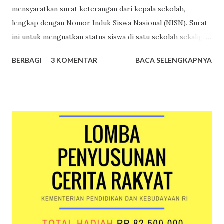
mensyaratkan surat keterangan dari kepala sekolah,
lengkap dengan Nomor Induk Siswa Nasional (NISN). Surat
ini untuk menguatkan status siswa di satu sekolah sekaligus
sebagai upaya menyadarkan pihak sekolah bahwa ada
BERBAGI
3 KOMENTAR
BACA SELENGKAPNYA
siswanya yang ingin mengikuti suatu lomba. Surat
Keterangan Siswa Siswa cukup menyampaikan permintaan
surat keterangan siswa kepada guru, wali kelas, atau wakil
kepala sekolah urusan kesiswaan. Surat keterangan siswa
dibuat oleh bagian administrasi sekolah, ditandatangani
kepala sekolah dan dibubuhi cap. Berikut ini merupakan
contoh surat keterangan siswa yang belum ditandatangani
kepala sekolah dan dibubuhi cap. Contoh surat
keterangan siswa yang belum dibubuhi cap sekolah dan
tanda tangan kepala sekolah Nomor Induk Siswa Nasional
Nomor Induk Siswa Nasional merupakan nomor identitas
unik yang diberikan secara acak kepada setiap siswa di