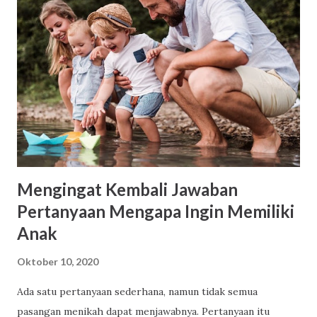
Cerita rakyat fokus pada pengembangan Nilai Agama dan
Moral dan Bahasa. Sasaran pengguna cerita rakyat adalah
Guru PAUD, Pengelola PAUD. Cerita rakyat dapat
berbentuk; (1) Fable (cerita binatang) (2) Legenda (asal-
usul terjadinya suatu tempat) (3) Sage (unsur sebuah
sejarah) (4) Epos (kepahlawanan) (5) Cerita jenaka. Cerita
disampaikan dalam bahasa Indonesia yang baik dan benar.
Panjang naskah berad...
Mengingat Kembali Jawaban
Pertanyaan Mengapa Ingin Memiliki
Anak
Oktober 10, 2020
Ada satu pertanyaan sederhana, namun tidak semua
pasangan menikah dapat menjawabnya. Pertanyaan itu