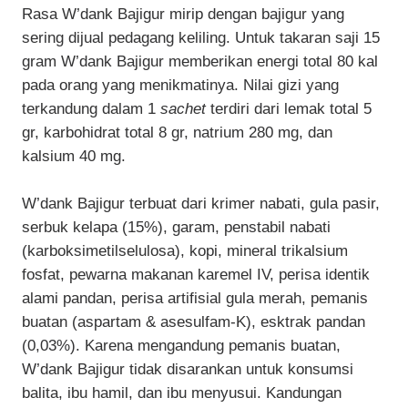
Rasa W’dank Bajigur mirip dengan bajigur yang
sering dijual pedagang keliling. Untuk takaran saji 15
gram W’dank Bajigur memberikan energi total 80 kal
pada orang yang menikmatinya. Nilai gizi yang
terkandung dalam 1
sachet
terdiri dari lemak total 5
gr, karbohidrat total 8 gr, natrium 280 mg, dan
kalsium 40 mg.
W’dank Bajigur terbuat dari krimer nabati, gula pasir,
serbuk kelapa (15%), garam, penstabil nabati
(karboksimetilselulosa), kopi, mineral trikalsium
fosfat, pewarna makanan karemel IV, perisa identik
alami pandan, perisa artifisial gula merah, pemanis
buatan (aspartam & asesulfam-K), esktrak pandan
(0,03%). Karena mengandung pemanis buatan,
W’dank Bajigur tidak disarankan untuk konsumsi
balita, ibu hamil, dan ibu menyusui. Kandungan