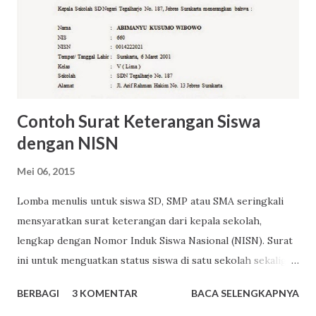
n
t
a
r
Contoh Surat Keterangan Siswa
dengan NISN
Mei 06, 2015
Lomba menulis untuk siswa SD, SMP atau SMA seringkali
mensyaratkan surat keterangan dari kepala sekolah,
lengkap dengan Nomor Induk Siswa Nasional (NISN). Surat
ini untuk menguatkan status siswa di satu sekolah sekaligus
sebagai upaya menyadarkan pihak sekolah bahwa ada
BERBAGI
3 KOMENTAR
BACA SELENGKAPNYA
siswanya yang ingin mengikuti suatu lomba. Surat