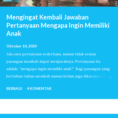
Mengingat Kembali Jawaban
Pertanyaan Mengapa Ingin Memiliki
Anak
Oktober 10, 2020
Ada satu pertanyaan sederhana, namun tidak semua
pasangan menikah dapat menjawabnya. Pertanyaan itu
adalah, “mengapa ingin memiliki anak?” Bagi pasangan yang
bertahun-tahun menikah namun belum juga dikaruniai anak,
pertanyaan itu akan dijawab dengan lancar. Mereka sudah
BERBAGI
4 KOMENTAR
melewati ribuan hari tanpa tangis bayi, tiada canda tawa
dengan anak-anak. Mereka menemukan banyak sekali alasan
sehingga ingin sekali memiliki anak. Untuk pasangan yang
sangat mudah dititipi anak oleh-Nya, pertanyaan mengapa