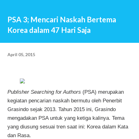
ingin memiliki anak, bisa jadi terbersit pun tidak. Anak
seolah hadir begitu saja. Baru saja menikah, beberapa bulan
PSA 3; Mencari Naskah Bertema
kemudian istri hamil. Setahun kemudian pasangan suami
Korea dalam 47 Hari Saja
istri telah menjadi orang tua. Beberapa tahun kemudian,
anak kedua, ketiga dan seterusnya lahir. Jawaban-jawaban
berikut ini mungkin menjadi jawaban sekian orang tua saat
April 05, 2015
mendapat pertanyaan tersebut: Saya ingin menciptakan
kembali masa kecil yang indah Ngg…Semacam investasi
untuk hari nanti Sebab saya percaya, kita akan m...
Publisher Searching for Authors
(PSA) merupakan
kegiatan pencarian naskah bermutu oleh Penerbit
Grasindo sejak 2013. Tahun 2015 ini, Grasindo
mengadakan PSA untuk yang ketiga kalinya. Tema
yang diusung sesuai tren saat ini: Korea dalam Kata
dan Rasa.