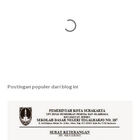
P
o
s
Postingan populer dari blog ini
t
i
n
g
K
o
m
e