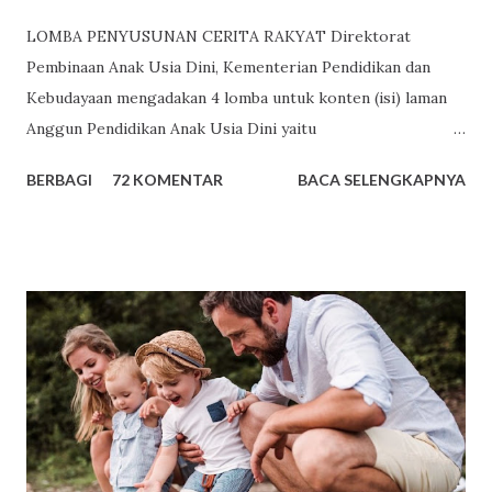
LOMBA PENYUSUNAN CERITA RAKYAT Direktorat
Pembinaan Anak Usia Dini, Kementerian Pendidikan dan
Kebudayaan mengadakan 4 lomba untuk konten (isi) laman
Anggun Pendidikan Anak Usia Dini yaitu
http://www.anggunpaud.kemdikbud.go.id atau
BERBAGI
72 KOMENTAR
BACA SELENGKAPNYA
http://www.paud.kemdikbud.go.id . Salah satu lomba
tersebut adalah Lomba Penyusunan Cerita Rakyat Tema
Lomba Penyusunan Cerita Rakyat Kali ini Lomba Konten
Anggun PAUD adalah “Penumbuhan Budi Pekerti Pada Anak
Usia Dini” Ketentuan Lomba Penyusunan Cerita Rakyat
Cerita rakyat fokus pada pengembangan Nilai Agama dan
Moral dan Bahasa. Sasaran pengguna cerita rakyat adalah
Guru PAUD, Pengelola PAUD. Cerita rakyat dapat
berbentuk; (1) Fable (cerita binatang) (2) Legenda (asal-
usul terjadinya suatu tempat) (3) Sage (unsur sebuah