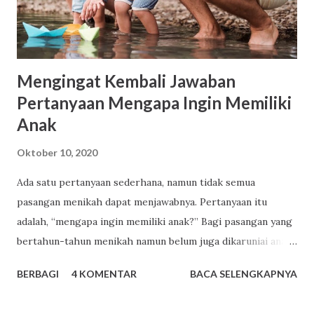
sejarah) (4) Epos (kepahlawanan) (5) Cerita jenaka. Cerita
disampaikan dalam bahasa Indonesia yang baik dan benar.
Panjang naskah berad...
Mengingat Kembali Jawaban
Pertanyaan Mengapa Ingin Memiliki
Anak
Oktober 10, 2020
Ada satu pertanyaan sederhana, namun tidak semua
pasangan menikah dapat menjawabnya. Pertanyaan itu
adalah, “mengapa ingin memiliki anak?” Bagi pasangan yang
bertahun-tahun menikah namun belum juga dikaruniai anak,
pertanyaan itu akan dijawab dengan lancar. Mereka sudah
BERBAGI
4 KOMENTAR
BACA SELENGKAPNYA
melewati ribuan hari tanpa tangis bayi, tiada canda tawa
dengan anak-anak. Mereka menemukan banyak sekali alasan