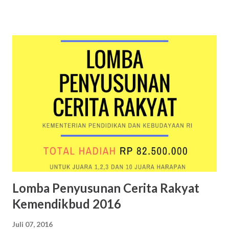
Keterangan Siswa Siswa cukup menyampaikan permintaan
surat keterangan siswa kepada guru, wali kelas, atau wakil
kepala sekolah urusan kesiswaan. Surat keterangan siswa
dibuat oleh bagian administrasi sekolah, ditandatangani
kepala sekolah dan dibubuhi cap. Berikut ini merupakan
contoh surat keterangan siswa yang belum ditandatangani
kepala sekolah dan dibubuhi cap. Contoh surat
keterangan siswa yang belum dibubuhi cap sekolah dan
tanda tangan kepala sekolah Nomor Induk Siswa Nasional
Nomor Induk Siswa Nasional merupakan nomor identitas
unik yang diberikan secara acak kepada setiap siswa di
Indonesia oleh Pusat Data Statistik Pend...
Lomba Penyusunan Cerita Rakyat
Kemendikbud 2016
Juli 07, 2016